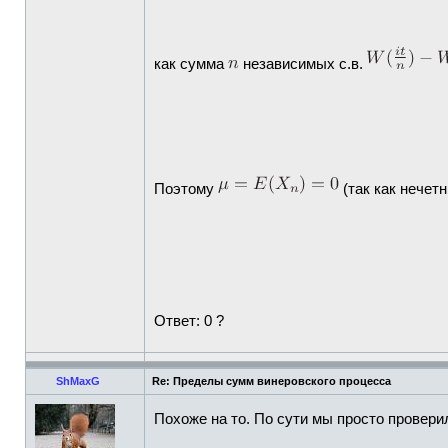
как сумма
независимых с.в.
Поэтому
(так как нечет
Ответ: 0 ?
ShMaxG
Re: Пределы сумм винеровского процесса
Похоже на то. По сути мы просто проверил