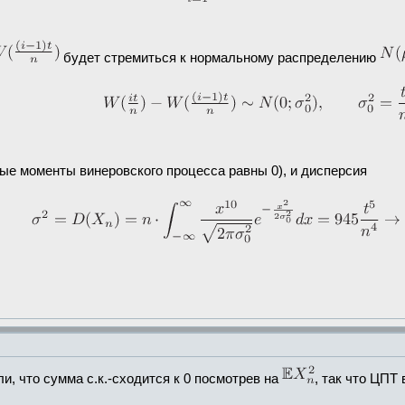
будет стремиться к нормальному распределению
ные моменты винеровского процесса равны 0), и дисперсия
и, что сумма с.к.-сходится к 0 посмотрев на
, так что ЦПТ 