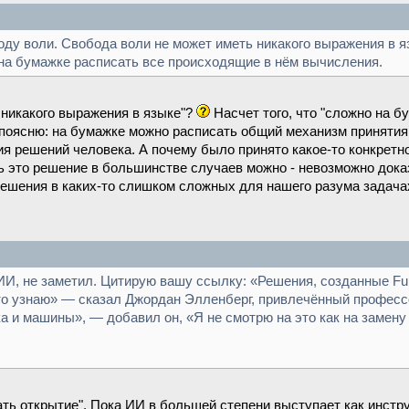
боду воли. Свобода воли не может иметь никакого выражения в я
на бумажке расписать все происходящие в нём вычисления.
 никакого выражения в языке"?
Насчет того, что "сложно на 
 поясню: на бумажке можно расписать общий механизм принятия
 решений человека. А почему было принято какое-то конкретное
ть это решение в большинстве случаев можно - невозможно доказ
ешения в каких-то слишком сложных для нашего разума задачах.
И, не заметил. Цитирую вашу ссылку: «Решения, созданные Fun
о-то узнаю» — сказал Джордан Элленберг, привлечённый профессо
 и машины», — добавил он, «Я не смотрю на это как на замену
ть открытие". Пока ИИ в большей степени выступает как инстру