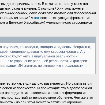
ы договорились, а не я. В отличие от вас, у меня нет
еди них разные мнения. С позицией Хинтона можете
дальных данных, даже если это только для предсказания
очиться на этом.
" А
вот
соответствующий фрагмент из
уном и Демисом Хассабисом) учеными число сторонников
о научился, то холодно, голодно и падаешь. Неприятно,
воё поведение адекватно ему скорректировать. А у
зможно будут жить в виртуальной реальности и
ть — это упрощение реальной реальности, и критерии
ние ваших ИИ-агентов, по отношению к реальности
вечество как вид - да, оно развивается. Но развивается
а собой человечество. И происходит это в долгосрочной
 раз наследие этих поколений, а также информация из
яких последствий за неправильное обучение. Чем же этот
ьность - но при этом может охватить их огромное