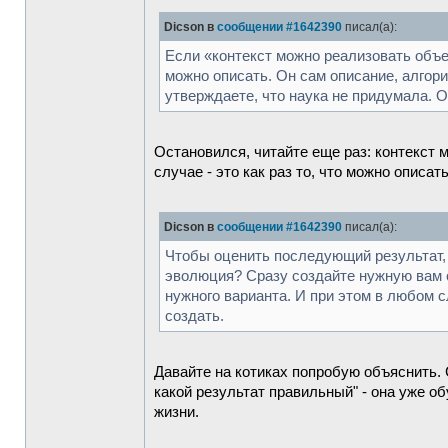
Dicson в
сообщении #1642390
писал(а):
Если «контекст можно реализовать объек
можно описать. Он сам описание, алгори
утверждаете, что наука не придумала. 
Остановился, читайте еще раз: контекст 
случае - это как раз то, что можно описат
Dicson в
сообщении #1642390
писал(а):
Чтобы оценить последующий результат, 
эволюция? Сразу создайте нужную вам си
нужного варианта. И при этом в любом с
создать.
Давайте на котиках попробую объяснить. 
какой результат правильный" - она уже о
жизни.