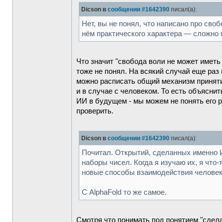
Dicson в
сообщении #1642390
писал(а):
Нет, вы не понял, что написано про сво
нём практического характера — сложно 
Что значит "свобода воли не может иметь
тоже не понял. На всякий случай еще раз
можно расписать общий механизм принятия
и в случае с человеком. То есть объясни
ИИ в будущем - мы можем не понять его р
проверить.
Dicson в
сообщении #1642390
писал(а):
Почитал. Открытий, сделанных именно И
наборы чисел. Когда я изучаю их, я чт
новые способы взаимодействия человека
С AlphaFold то же самое.
Смотря что понимать под понятием "сдела