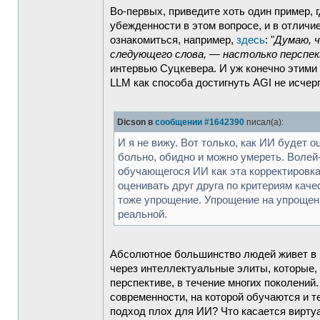
Во-первых, приведите хоть один пример, г
убежденности в этом вопросе, и в отличи
ознакомиться, например,
здесь
: "
Думаю, ч
следующего слова, — настолько перспе
интервью Суцкевера. И уж конечно этими
LLM как способа достигнуть AGI не исчер
Dicson в
сообщении #1642390
писал(а):
И я не вижу. Вот только, как ИИ будет 
больно, обидно и можно умереть. Волей
обучающегося ИИ как эта корректировка
оценивать друг друга по критериям кач
тоже упрощение. Упрощение на упрощени
реальной.
Абсолютное большинство людей живет в пл
через интеллектуальные элиты, которые, 
перспективе, в течение многих поколений
современности, на которой обучаются и т
подход плох для ИИ? Что касается виртуа