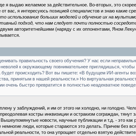
де я выдаю желаемое за действительное. Во-вторых, это скорее в
е от вас, я интересуюсь позицией специалистов и знаю какие ср
то использование больших моделей и обучение их на мультимо
ктивный подход, что нам следует почти полностью сосредот
 двумя авторитетнейшими (наряду с их оппонентами, Яном Лек
пывается.
оценивать правильность своего обучения? У нас если неправильн
-неволей к окружающему повнимательнее приглядишься, чтобы с
 будет происходить? Вот вы пишете: «В будущем ИИ-агенты во
ества, принятым в нашей реальности.» Но виртуальная реальнос
и очень быстро превратится в полностью неадекватное поведе
ену у заблуждений, и им от этого ни холодно, ни голодно. Чело
преодолевая костры инквизиции и остракизм сограждан, тянут з
. Вышеупомянутые новости, научные публикации и т.д. - это как
е немногие люди, которые стараются это делать. Причем без вс
льной реальности, то она упрощает отдельно взятую действител