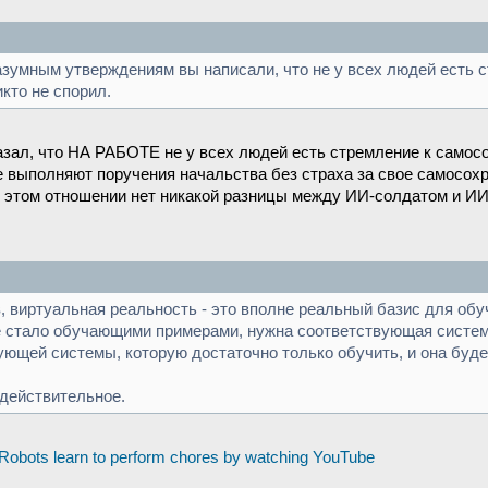
разумным утверждениям вы написали, что не у всех людей есть 
кто не спорил.
азал, что НА РАБОТЕ не у всех людей есть стремление к самосох
е выполняют поручения начальства без страха за свое самосохр
 в этом отношении нет никакой разницы между ИИ-солдатом и ИИ
в, виртуальная реальность - это вполне реальный базис для о
сё стало обучающими примерами, нужна соответствующая систем
ующей системы, которую достаточно только обучить, и она буд
 действительное.
Robots learn to perform chores by watching YouTube