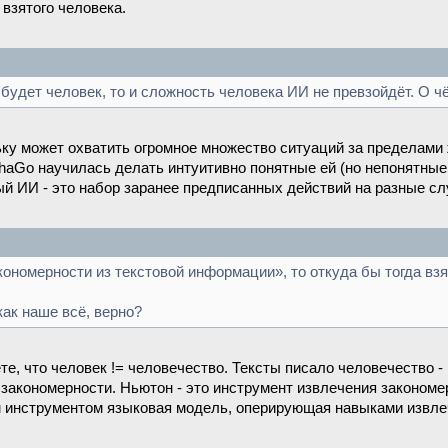
взятого человека.
 будет человек, то и сложность человека ИИ не превзойдёт. О чё
ьку может охватить огромное множество ситуаций за пределами 
lphaGo научилась делать интуитивно понятные ей (но непонятн
й ИИ - это набор заранее предписанных действий на разные сл
ономерности из текстовой информации», то откуда бы тогда вз
как наше всё, верно?
е, что человек != человечество. Тексты писало человечество 
закономерности. Ньютон - это инструмент извлечения закономерно
ким инструментом языковая модель, оперирующая навыками извл