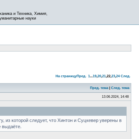
ханика и Техника, Химия,
Гуманитарные науки
На страницу
Пред.
1
...
19
,
20
,
21
,
22
,
23
,
24
След.
Пред. тема
|
След. тема
13.06.2024, 14:48
у, из которой следует, что Хинтон и Суцкевер уверены в
е выдаёте.