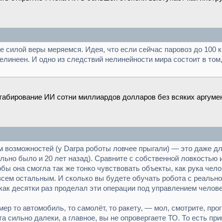
 силой веры меряемся. Идея, что если сейчас паровоз до 100 км/
нелинеен. И одно из следствий нелинейности мира состоит в то
абирование ИИ сотни миллиардов долларов без всяких аргуме
возможностей (у Darpa роботы ловчее прыгали) — это даже для
ельно было и 20 лет назад). Сравните с собственной ловкостью 
обы она смогла так же тонко чувствовать объекты, как рука че
о всем остальным. И сколько вы будете обучать робота с реальн
 как десятки раз проделал эти операции под управлением челов
ер то автомобиль, то самолёт, то ракету, — мол, смотрите, прог
та сильно далеки, а главное, вы не опровергаете ТО. То есть 