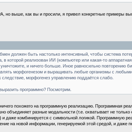
A, но выше, как вы и просили, я привел конкретные примеры в
бмен должен быть настолько интенсивный, чтобы система потер
ма, в которой реализован ИИ (компьютер или какая-то аппаратн
 уничтожите, и ничего больше. Иное равносильно повторению био
авлять морфогенезом и выращивать любые организмы с любыми 
ак следствие, морфогенез управлению поддаётся слабо.
о выразить программно? Посмотрим.
ичего похожего на программную реализацию. Программная реали
но объединяет разные модальности (т.е. охватывает не только 
) и даже комбинируется с символьной логикой. Программную р
чение на новой информации, генерируемой этой средой, и даже 