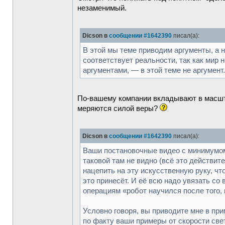
незаменимый.
Dicson в
сообщении #1642390
писал(а):
В этой мы теме приводим аргументы, а не
соответствует реальности, так как мир 
аргументами, — в этой теме не аргумент.
По-вашему компании вкладывают в масшт
меряются силой веры?
Dicson в
сообщении #1642390
писал(а):
Ваши постановочные видео с минимумом 
таковой там не видно (всё это действит
нацепить на эту искусственную руку, чт
это принесёт. И её всю надо увязать с
операциям «робот научился после того,
Условно говоря, вы приводите мне в прим
по факту ваши примеры от скорости све