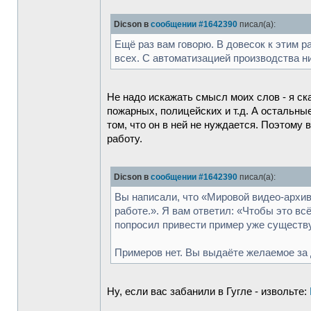
Dicson в
сообщении #1642390
писал(а):
Ещё раз вам говорю. В довесок к этим 
всех. С автоматизацией производства ни
Не надо искажать смысл моих слов - я ск
пожарных, полицейских и т.д. А остальны
том, что он в ней не нуждается. Поэтому
работу.
Dicson в
сообщении #1642390
писал(а):
Вы написали, что «Мировой видео-архи
работе.». Я вам ответил: «Чтобы это в
попросил привести пример уже существ
Примеров нет. Вы выдаёте желаемое за
Ну, если вас забанили в Гугле - извольте: