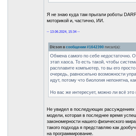
Я не знаю куда там прыгали роботы DARP
моторикой и, частично, ИИ.
-- 13.06.2024, 15:34 --
Dicson в
сообщении #1642390
писал(а):
Обмена самого по себе недостаточно. О
этап хаоса. То есть такой, чтобы систе
расплавите компьютер, то вы его просто
очередь, равносильно возможности упр
идут, потому что биология непонятна, к
Но вас же интересует, можно ли всё эт
Не увидел в последующих рассуждениях н
модели, которая в последнее время успеш
закономерности нашего физического мира
такого подхода я представляю как дообу
на программирование.