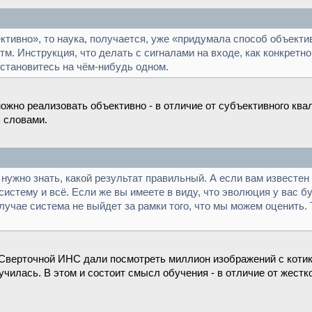
тивно», то наука, получается, уже «придумала способ объектив
тм. Инструкция, что делать с сигналами на входе, как конкретн
Остановитесь на чём-нибудь одном.
можно реализовать объективно - в отличие от субъективного ква
ь словами.
нужно знать, какой результат правильный. А если вам известен
стему и всё. Если же вы имеете в виду, что эволюция у вас бу
лучае система не выйдет за рамки того, что мы можем оценить. Т
Сверточной ИНС дали посмотреть миллион изображений с котика
бучилась. В этом и состоит смысл обучения - в отличие от жест