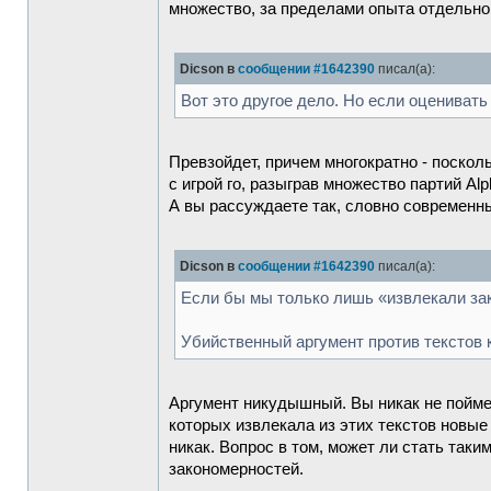
множество, за пределами опыта отдельно 
Dicson в
сообщении #1642390
писал(а):
Вот это другое дело. Но если оценивать
Превзойдет, причем многократно - поскол
с игрой го, разыграв множество партий A
А вы рассуждаете так, словно современны
Dicson в
сообщении #1642390
писал(а):
Если бы мы только лишь «извлекали зак
Убийственный аргумент против текстов 
Аргумент никудышный. Вы никак не поймет
которых извлекала из этих текстов новые 
никак. Вопрос в том, может ли стать та
закономерностей.