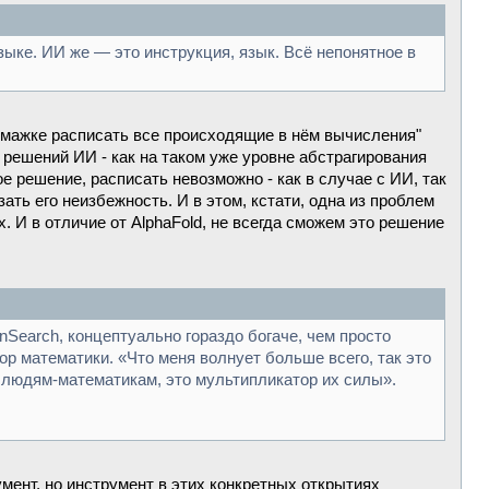
зыке. ИИ же — это инструкция, язык. Всё непонятное в
бумажке расписать все происходящие в нём вычисления"
 решений ИИ - как на таком уже уровне абстрагирования
 решение, расписать невозможно - как в случае с ИИ, так
ать его неизбежность. И в этом, кстати, одна из проблем
 И в отличие от AlphaFold, не всегда сможем это решение
Search, концептуально гораздо богаче, чем просто
р математики. «Что меня волнует больше всего, так это
 людям-математикам, это мультипликатор их силы».
мент, но инструмент в этих конкретных открытиях