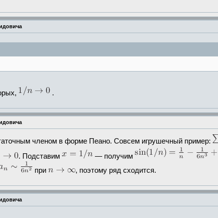
мидовича
торых,
.
мидовича
статочным членом в форме Пеано. Совсем игрушечный пример:
. Подставим
— получим
при
, поэтому ряд сходится.
мидовича