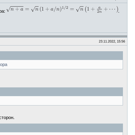
ра:
.
23.11.2022, 15:56
лора
сторон.