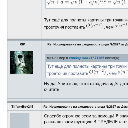
Тут ещё для полноты картины три точки ж
троеточия поставить
, чем
RIP
Re: Исследование на сходимость ряда №2627 из 
мат-ламер в
сообщении #1571165
писал(а):
Тут ещё для полноты картины три точки 
троеточия поставить
, чем
Ну да. Учитывая, что эта задача идёт до
считать.
TiffanyBoy245
Re: Исследование на сходимость ряда №2627 из Де
Спасибо огромное всем за помощь! Я знаю
раскладываем функцию В ПРЕДЕЛЕ к точке 