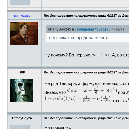
мат-ламер
Re: Исследование на сходимость ряда №2627 из Де
TiffanyBoy245 в
сообщении #1571173
писал(а):
а тут никакого предела же нет.
Ну почему? Во-первых,
. А, во-в
RIP
Re: Исследование на сходимость ряда №2627 из Де
Не ряд Тейлора, а формула Тейлора, с о
Знаем, что
при
, то есть
TiffanyBoy245
Re: Исследование на сходимость ряда №2627 из Де
На примере с