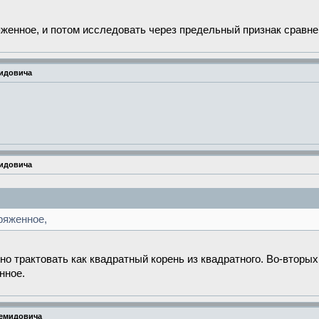
енное, и потом исследовать через предельный признак сравнен
мидовича
мидовича
ряженное,
но трактовать как квадратный корень из квадратного. Во-вторых
нное.
Демидовича