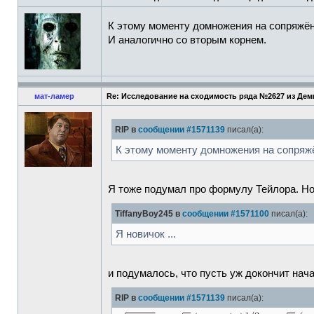
К этому моменту домножения на сопряжё
И аналогично со вторым корнем.
мат-ламер
Re: Исследование на сходимость ряда №2627 из Де
RIP в
сообщении #1571139
писал(а):
К этому моменту домножения на сопряж
Я тоже подумал про формулу Тейлора. Но
TiffanyBoy245 в
сообщении #1571100
писал(а):
Я новичок ...
и подумалось, что пусть уж докончит нач
RIP в
сообщении #1571139
писал(а):