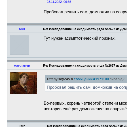
-- 23.11.2022, 06:35 --
Пробовал решить сам, домножив на сопряж
Null
Re: Исследование на сходимость ряда №2627 из Де
Тут нужен асимптотический признак.
мат-ламер
Re: Исследование на сходимость ряда №2627 из Де
TiffanyBoy245 в
сообщении #1571100
писал(а):
Пробовал решить сам, домножив на соп
Во-первых, корень четвёртой степени мож
повторив ещё раз домножение на сопряжё
RIP
Re: Исследование на сходимость ряда №2627 из 