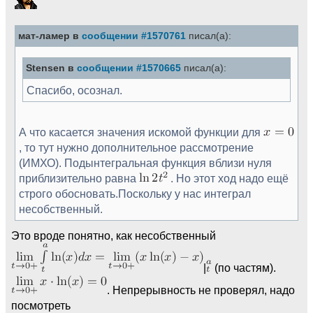
мат-ламер в
сообщении #1570761
писал(а):
Stensen в
сообщении #1570665
писал(а):
Спасибо, осознал.
А что касается значения искомой функции для
, то тут нужно дополнительное рассмотрение
(ИМХО). Подынтегральная функция вблизи нуля
приблизительно равна
. Но этот ход надо ещё
строго обосновать.Поскольку у нас интеграл
несобственный.
Это вроде понятно, как несобственный
|
(по частям).
. Непрерывность не проверял, надо
посмотреть