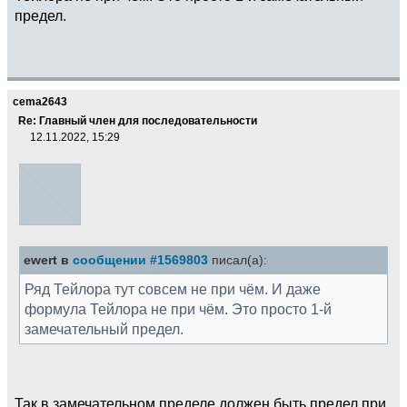
предел.
cema2643
Re: Главный член для последовательности
12.11.2022, 15:29
ewert в
сообщении #1569803
писал(а):
Ряд Тейлора тут совсем не при чём. И даже
формула Тейлора не при чём. Это просто 1-й
замечательный предел.
Так в замечательном пределе должен быть предел при