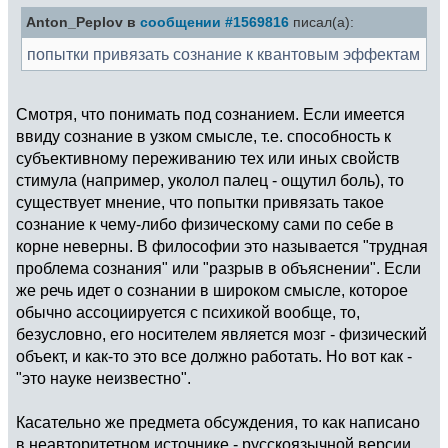
Anton_Peplov в
сообщении #1569816
писал(а):
попытки привязать сознание к квантовым эффектам
Смотря, что понимать под сознанием. Если имеется
ввиду сознание в узком смысле, т.е. способность к
субъективному переживанию тех или иных свойств
стимула (например, уколол палец - ощутил боль), то
существует мнение, что попытки привязать такое
сознание к чему-либо физическому сами по себе в
корне неверны. В философии это называется "трудная
проблема сознания" или "разрыв в объяснении". Если
же речь идет о сознании в широком смысле, которое
обычно ассоциируется с психикой вообще, то,
безусловно, его носителем является мозг - физический
объект, и как-то это все должно работать. Но вот как -
"это науке неизвестно".
Касательно же предмета обсуждения, то как написано
в неавторитетном источнике - русскоязычной версии