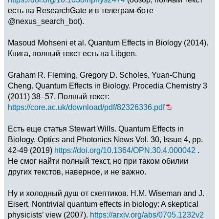
есть на ResearchGate и в телеграм-боте
@nexus_search_bot).
Masoud Mohseni et al. Quantum Effects in Biology (2014).
Книга, полный текст есть на Libgen.
Graham R. Fleming, Gregory D. Scholes, Yuan-Chung
Cheng. Quantum Effects in Biology. Procedia Chemistry 3
(2011) 38–57. Полный текст:
https://core.ac.uk/download/pdf/82326336.pdf
Есть еще статья Stewart Wills. Quantum Effects in
Biology. Optics and Photonics News Vol. 30, Issue 4, pp.
42-49 (2019)
https://doi.org/10.1364/OPN.30.4.000042
.
Не смог найти полный текст, но при таком обилии
других текстов, наверное, и не важно.
Ну и холодный душ от скептиков. H.M. Wiseman and J.
Eisert. Nontrivial quantum effects in biology: A skeptical
physicists’ view (2007).
https://arxiv.org/abs/0705.1232v2