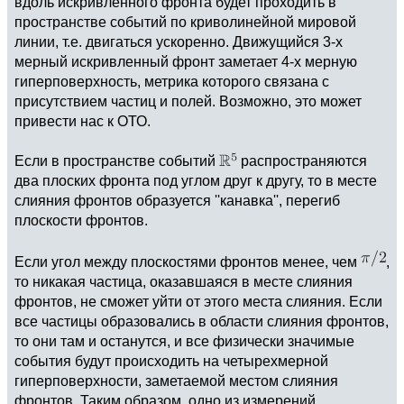
вдоль искривленного фронта будет проходить в
пространстве событий по криволинейной мировой
линии, т.е. двигаться ускоренно. Движущийся 3-х
мерный искривленный фронт заметает 4-х мерную
гиперповерхность, метрика которого связана с
присутствием частиц и полей. Возможно, это может
привести нас к ОТО.
Если в пространстве событий
распространяются
два плоских фронта под углом друг к другу, то в месте
слияния фронтов образуется ''канавка'', перегиб
плоскости фронтов.
Если угол между плоскостями фронтов менее, чем
,
то никакая частица, оказавшаяся в месте слияния
фронтов, не сможет уйти от этого места слияния. Если
все частицы образовались в области слияния фронтов,
то они там и останутся, и все физически значимые
события будут происходить на четырехмерной
гиперповерхности, заметаемой местом слияния
фронтов. Таким образом, одно из измерений