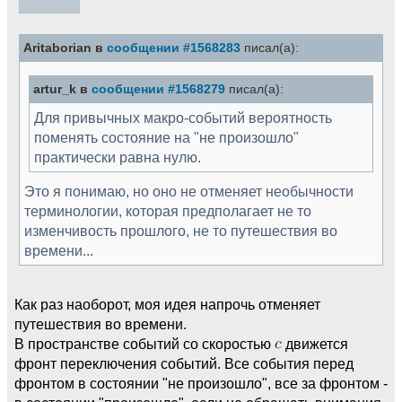
Aritaborian в
сообщении #1568283
писал(а):
artur_k в
сообщении #1568279
писал(а):
Для привычных макро-событий вероятность
поменять состояние на "не произошло"
практически равна нулю.
Это я понимаю, но оно не отменяет необычности
терминологии, которая предполагает не то
изменчивость прошлого, не то путешествия во
времени...
Как раз наоборот, моя идея напрочь отменяет
путешествия во времени.
В пространстве событий со скоростью
движется
фронт переключения событий. Все события перед
фронтом в состоянии "не произошло", все за фронтом -