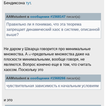
Бендиксона
тут
.
AAMstudent в
сообщении #1568147
писал(а):
Правильно ли я понимаю, что эта теорема
запрещает динамический хаос в системе, описанной
выше?
Не даром у Шварца говорится про минимальные
множества. А
-предельные множества даже на
плоскости минимальными, вообще говоря, не
являются. Вопрос конечно еще в том, что считать
хаосом. Поскольку это
AAMstudent в
сообщении #1568266
писал(а):
чувствительная зависимость к начальным условиям
и это