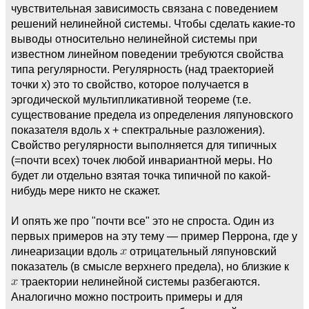
чувствительная зависимость связана с поведением
решений нелинейной системы. Чтобы сделать какие-то
выводы относительно нелинейной системы при
известном линейном поведении требуются свойства
типа регулярности. Регулярность (над траекторией
точки x) это то свойство, которое получается в
эргодической мультипликативной теореме (т.е.
существование предела из определения ляпуновского
показателя вдоль x + спектральные разложения).
Свойство регулярности выполняется для типичных
(=почти всех) точек любой инвариантной меры. Но
будет ли отдельно взятая точка типичной по какой-
нибудь мере никто не скажет.
И опять же про "почти все" это не спроста. Один из
первых примеров на эту тему — пример Перрона, где у
линеаризации вдоль
отрицательный ляпуновский
показатель (в смысле верхнего предела), но близкие к
траектории нелинейной системы разбегаются.
Аналогично можно построить примеры и для