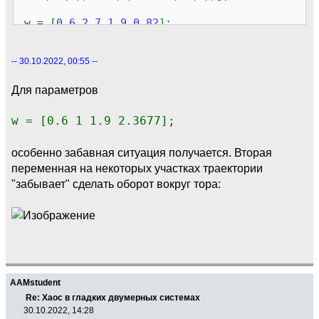
w =
[
0.6
2.7
1.9
0.82
]
;
f0 =
[
0
;
0
]
;
-- 30.10.2022, 00:55 --
[
tt, ff
]
= ode113
(
@
(
t, f
)
myfunc
(
t, f,
w
)
,
[
0
,
300
]
, f0,
odeset
(
'RelTol'
, 1e-
Для параметров
10
)
)
;
addr = tt >
200
;
w = [0.6 1 1.9 2.3677];
ff1 =
mod
(
ff
(
:,
1
)
/
pi
,
2
)
;
ff2 =
mod
(
ff
(
:,
2
)
/
pi
,
2
)
;
особенно забавная ситуация получается. Вторая
переменная на некоторых участках траектории
xx =
(
2
+
cos
(
ff
(
:,
2
)
)
)
.*
cos
(
ff
(
:,
"забывает" сделать оборот вокруг тора:
1
)
)
;
yy =
(
2
+
cos
(
ff
(
:,
2
)
)
)
.*
sin
(
ff
(
:,
1
)
)
;
zz =
sin
(
ff
(
:,
2
)
)
;
subplot
(
3
,
1
,
1
)
plot
(
tt
(
addr
)
, ff1
(
addr
)
,
'k'
)
hold
on
AAMstudent
plot
(
tt
(
addr
)
, ff2
(
addr
)
)
Re: Хаос в гладких двумерных системах
hold
off
30.10.2022, 14:28