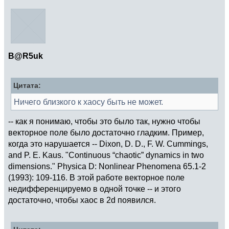
grid
on
subplot
(
3
,
1
,
2
:
3
)
plot3
(
xx
(
addr
)
, yy
(
addr
)
, zz
(
addr
)
)
axis
equal
B@R5uk
Цитата:
Ничего близкого к хаосу быть не может.
-- как я понимаю, чтобы это было так, нужно чтобы
векторное поле было достаточно гладким. Пример,
когда это нарушается -- Dixon, D. D., F. W. Cummings,
and P. E. Kaus. "Continuous “chaotic” dynamics in two
dimensions." Physica D: Nonlinear Phenomena 65.1-2
(1993): 109-116. В этой работе векторное поле
недифференцируемо в одной точке -- и этого
достаточно, чтобы хаос в 2d появился.