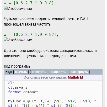
w = [0.6 2.7 1.9 0.8];
Чуть-чуть совсем поднять нелинейность, и БАЦ!
произошёл захват частоты:
w = [0.6 2.7 1.9 0.82];
Две степени свободы системы синхронизовались, и
движение в целом стало периодическим.
Код программы:
Код:
[
скачать
] [
спрятать
]
[
выделить
]
[
развернуть
]
Используется синтаксис
Matlab M
clc
clearvars
format
compact
myfunc = @
(
t, f, w
)
[
w
(
1
)
; w
(
2
)
+ w
(
3
)
*
sin
(
f
(
1
)
)
- w
(
4
)
*
sin
(
f
(
2
)
)
]
;