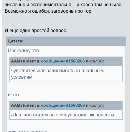
численно и экспериментально -- и хаоса там не было.
Возможно я ошибся, заговорив про тор.
И еще один простой вопрос.
Цитата:
Поскольку это
AAMstudent в
сообщении #1568266
писал(а):
чувствительная зависимость к начальным
условиям
и это
AAMstudent в
сообщении #1568266
писал(а):
a.k.a. положительные ляпуновские экспоненты