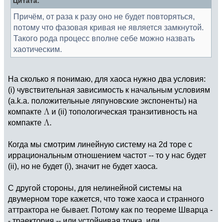
Цитата:
Причём, от раза к разу оно не будет повторяться,
потому что фазовая кривая не является замкнутой.
Такого рода процесс вполне себе можно назвать
хаотическим.
На сколько я понимаю, для хаоса нужно два условия:
(i) чувствительная зависимость к начальным условиям
(a.k.a. положительные ляпуновские экспоненты) на
компакте
и (ii) топологическая транзитивность на
компакте
.
Когда мы смотрим линейную систему на 2d торе с
иррациональным отношением частот -- то у нас будет
(ii), но не будет (i), значит не будет хаоса.
С другой стороны, для нелинейной системы на
двумерном торе кажется, что тоже хаоса и странного
аттрактора не бывает. Потому как по теореме Шварца -
- траектория -- или устойчивая точка, или