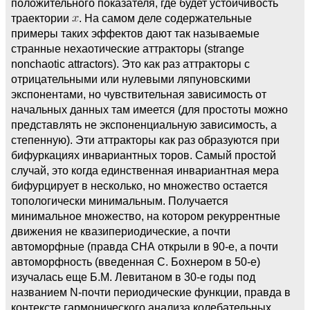
положительного показателя, где будет устойчивость
траектории
. На самом деле содержательные
примеры таких эффектов дают так называемые
странные нехаотические аттракторы (strange
nonchaotic attractors). Это как раз аттракторы с
отрицательными или нулевыми ляпуновскими
экспонентами, но чувствительная зависимость от
начальных данных там имеется (для простоты можно
представлять не экспоненциальную зависимость, а
степенную). Эти аттракторы как раз образуются при
бифуркациях инвариантных торов. Самый простой
случай, это когда единственная инвариантная мера
бифурцирует в несколько, но множество остается
топологически минимальным. Получается
минимальное множество, на котором рекуррентные
движения не квазипериодические, а почти
автоморфные (правда СНА открыли в 90-е, а почти
автоморфность (введенная С. Бохнером в 50-е)
изучалась еще Б.М. Левитаном в 30-е годы под
названием N-почти периодические функции, правда в
контексте гармонического анализа колебательных