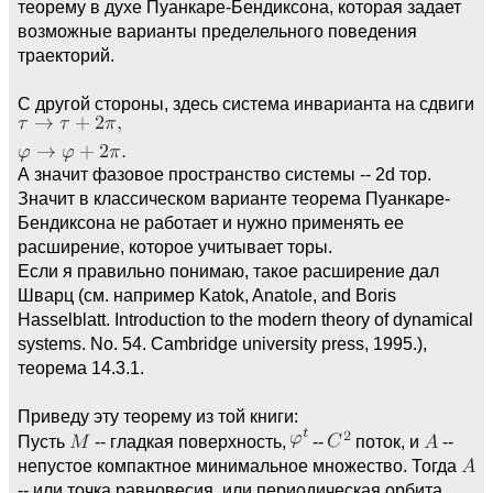
теорему в духе Пуанкаре-Бендиксона, которая задает
возможные варианты пределельного поведения
траекторий.
С другой стороны, здесь система инварианта на сдвиги
А значит фазовое пространство системы -- 2d тор.
Значит в классическом варианте теорема Пуанкаре-
Бендиксона не работает и нужно применять ее
расширение, которое учитывает торы.
Если я правильно понимаю, такое расширение дал
Шварц (см. например Katok, Anatole, and Boris
Hasselblatt. Introduction to the modern theory of dynamical
systems. No. 54. Cambridge university press, 1995.),
теорема 14.3.1.
Приведу эту теорему из той книги:
Пусть
-- гладкая поверхность,
--
поток, и
--
непустое компактное минимальное множество. Тогда
-- или точка равновесия, или периодическая орбита