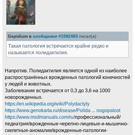
Gepidium в
сообщении #1592483
писал(а):
Такая патология встречается крайне редко и
называется полидактилия.
Напротив. Полидактилия является одной из наиболее
распространённых врожденных патологий конечностей
у людей и животных.
Заболевание встречается от 0,3 до 3,6 на 1000
новорожденных.
https://en.wikipedia.org/wiki/Polydactyly
https://www.genokarta.ru/disease/Polida ... nogopalost
https://www.msdmanuals.com/ru/
профессиональный/
педиатрия/врожденные-черепно-лицевые-и-мышечно-
скелетные-аномалии/врожденные-патологии-