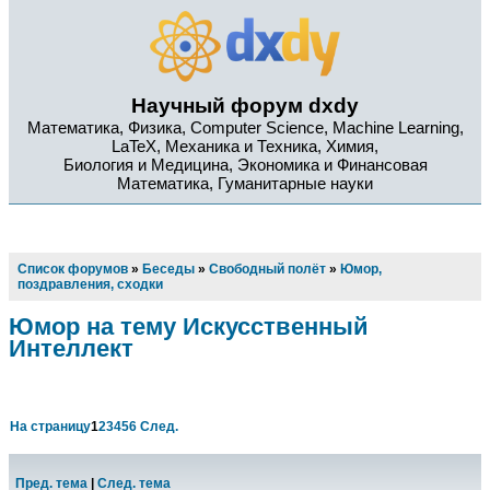
Научный форум dxdy
Математика, Физика, Computer Science, Machine Learning,
LaTeX, Механика и Техника, Химия,
Биология и Медицина, Экономика и Финансовая
Математика, Гуманитарные науки
Список форумов
»
Беседы
»
Свободный полёт
»
Юмор,
поздравления, сходки
Юмор на тему Искусственный
Интеллект
На страницу
1
2
3
4
5
6
След.
Пред. тема
|
След. тема