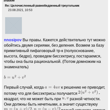
Shadow
Re: Целочисленный равнобедренный треугольник
23.08.2021, 10:53
nnosipov
Вы правы. Кажется действительно тут можно
обойтись двумя сериями, без деления. Возмем за базу
примитивный пифаговорый тр-к (полуоснование,
высота, бедро), проведем биссектрису, постараемся,
чтобы она была рациональной. (Потом домножим на
знаменатель)
Первый случай, когда
к решению не приводит,
потому что для биссектрисы получается
-
квадрат, что не может быть при
разной четности.
Они должны быть нечетными, а значит существуюу
разной четности, короче