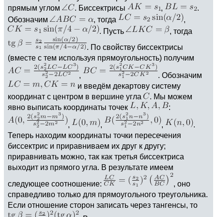
прямым углом
. Биссектрисы
,
.
Обозначим
, тогда
,
. Пусть
, тогда
. По свойству биссектрисы
(вместе с тем используя прямоугольность) получим
,
. Обозначим
и введём декартову систему
координат с центром в вершине угла
. Мы можем
явно выписать координаты точек
:
,
,
,
.
Теперь находим координаты точки пересечения
биссектрис и приравниваем их друг к другу;
приравнивать можно, так как третья биссектриса
выходит из прямого угла. В результате имеем
следующее соотношение:
, оно
справедливо только для прямоугольного треугольника.
Если отношение сторон записать через тангенсы, то