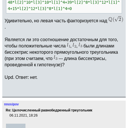
48*l[2]^10*l[3]^10*l[1]^4+39*l[2]^8*l[3]^12*l[1]^
4+15*l[2]^12*l[3]^8*l[1]^4=0
Удивительно, но левая часть факторизуется над
.
Является ли это соотношение достаточным для того,
чтобы положительные числа
,
,
были длинами
биссектрис некоторого прямоугольного треугольника
(при этом считаем, что
--- длина биссектрисы,
проведенной к гипотенузе)?
Upd. Ответ: нет.
nnosipov
Re: Целочисленный равнобедренный треугольник
06.11.2021, 18:26