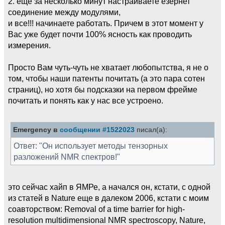
2. еще за несколько минут настраиваете езернет
соединение между модулями,
и все!!! начинаете работать. Причем в этот момент у
Вас уже будет почти 100% ясность как проводить
измерения.
Просто Вам чуть-чуть не хватает любопытства, я не о
том, чтобы наши патенты почитать (а это пара сотен
страниц), но хотя бы подсказки на первом фрейме
почитать и понять как у нас все устроено.
Emergency в
сообщении #1522023
писал(а):
Ответ: "Он использует методы тензорных
разложений NMR спектров!"
это сейчас хайп в ЯМРе, а начался он, кстати, с одной
из статей в Nature еще в далеком 2006, кстати с моим
соавторством: Removal of a time barrier for high-
resolution multidimensional NMR spectroscopy, Nature,