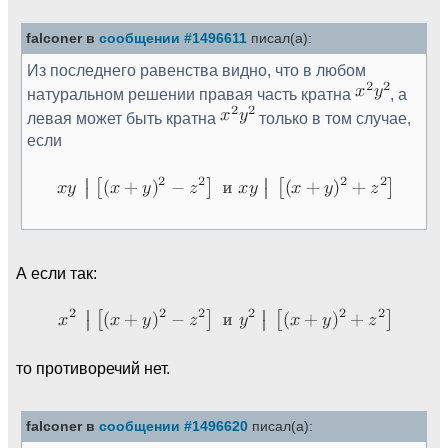
falconer в
сообщении #1496611
писал(а):
Из последнего равенства видно, что в любом
натуральном решении правая часть кратна
, а
левая может быть кратна
только в том случае,
если
А если так:
то противоречий нет.
falconer в
сообщении #1496620
писал(а):