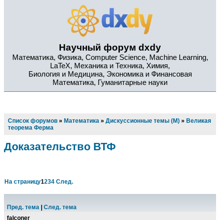
Научный форум dxdy
Математика, Физика, Computer Science, Machine Learning,
LaTeX, Механика и Техника, Химия,
Биология и Медицина, Экономика и Финансовая
Математика, Гуманитарные науки
Список форумов
»
Математика
»
Дискуссионные темы (М)
»
Великая
теорема Ферма
Доказательство ВТФ
На страницу
1
2
3
4
След.
Пред. тема
|
След. тема
falconer