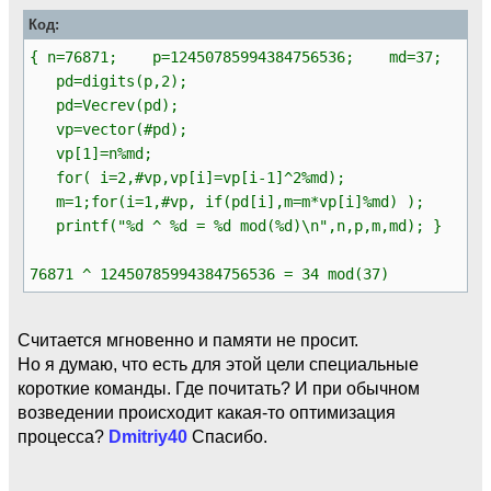
Код:
{ n=76871; p=12450785994384756536; md=37;
pd=digits(p,2);
pd=Vecrev(pd);
vp=vector(#pd);
vp[1]=n%md;
for( i=2,#vp,vp[i]=vp[i-1]^2%md);
m=1;for(i=1,#vp, if(pd[i],m=m*vp[i]%md) );
printf("%d ^ %d = %d mod(%d)\n",n,p,m,md); }
76871 ^ 12450785994384756536 = 34 mod(37)
Считается мгновенно и памяти не просит.
Но я думаю, что есть для этой цели специальные
короткие команды. Где почитать? И при обычном
возведении происходит какая-то оптимизация
процесса?
Dmitriy40
Спасибо.