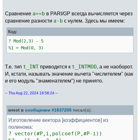
Сравнение
a==b
в PARI/GP всегда вычисляется через
сравнение разности
a-b
с нулем. Здесь мы имеем:
Код:
? Mod(2,3) - 5
%1 = Mod(0, 3)
Т.е. тип
t_INT
приводится к
t_INTMOD
, а не наоборот.
И, кстати, называть значение вычета "числителем" (как
и его модуль "знаменателем") не принято.
-- Thu Aug 22, 2024 19:58:24 --
wrest в
сообщении #1637205
писал(а):
Изготовление вектора [коэффициентов] из
полинома:
? vector(#P,i,polcoef(P,#P-i))