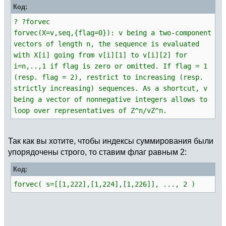
Код:
? ?forvec
forvec(X=v,seq,{flag=0}): v being a two-component
vectors of length n, the sequence is evaluated
with X[i] going from v[i][1] to v[i][2] for
i=n,..,1 if flag is zero or omitted. If flag = 1
(resp. flag = 2), restrict to increasing (resp.
strictly increasing) sequences. As a shortcut, v
being a vector of nonnegative integers allows to
loop over representatives of Z^n/vZ^n.
Так как вы хотите, чтобы индексы суммирования были
упорядочены строго, то ставим флаг равным 2:
Код:
forvec( s=[[1,222],[1,224],[1,226]], ..., 2 )