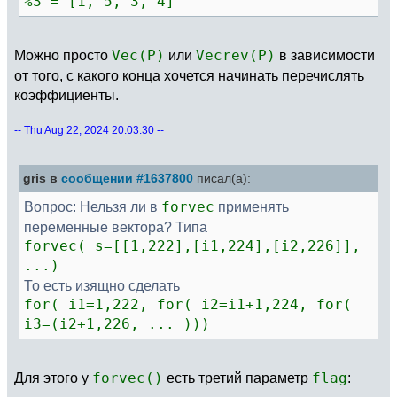
%3 = [1, 5, 3, 4]
Можно просто
Vec(P)
или
Vecrev(P)
в зависимости
от того, с какого конца хочется начинать перечислять
коэффициенты.
-- Thu Aug 22, 2024 20:03:30 --
gris в
сообщении #1637800
писал(а):
Вопрос: Нельзя ли в
forvec
применять
переменные вектора? Типа
forvec( s=[[1,222],[i1,224],[i2,226]],
...)
То есть изящно сделать
for( i1=1,222, for( i2=i1+1,224, for(
i3=(i2+1,226, ... )))
Для этого у
forvec()
есть третий параметр
flag
: