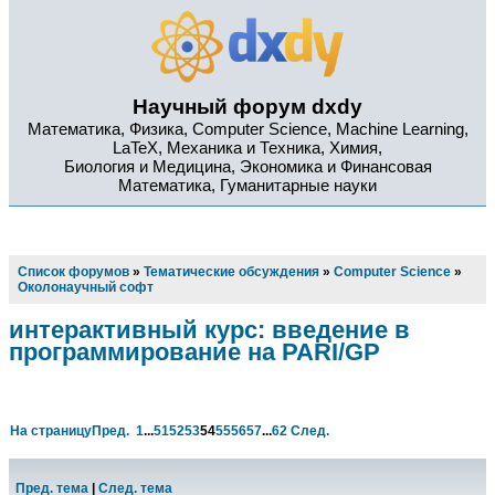
Научный форум dxdy
Математика, Физика, Computer Science, Machine Learning,
LaTeX, Механика и Техника, Химия,
Биология и Медицина, Экономика и Финансовая
Математика, Гуманитарные науки
Список форумов
»
Тематические обсуждения
»
Computer Science
»
Околонаучный софт
интерактивный курс: введение в
программирование на PARI/GP
На страницу
Пред.
1
...
51
52
53
54
55
56
57
...
62
След.
Пред. тема
|
След. тема