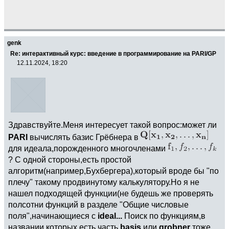
genk
Re: интерактивный курс: введение в программирование на PARI/GP
12.11.2024, 18:20
Здравствуйте.Меня интересует такой вопрос:может ли
PARI
вычислять базис Грёбнера в
для идеала,порожденного многочленами
? С одной стороны,есть простой
алгоритм(например,Бухбергера),который вроде бы "по
плечу" такому продвинутому калькулятору.Но я не
нашел подходящей функции(не будешь же проверять
полсотни функций в разделе "Общие числовые
поля",начинающиеся с
ideal...
Поиск по функциям,в
названии которых есть часть
basis
или
grobner
тоже