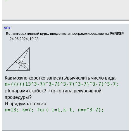
gris
Re: интерактивный курс: введение в программирование на PARI/GP
24.06.2024, 19:28
Как можно коротко записать/вычислить число вида
n=(((((13^3-7)^3-7)^3-7)^3-7)^3-7)^3-7;
с k парами скобок? Что-то типа рекурсивной
процедуры?
Я придумал только
n=13; k=7; for( i=1,k-1, n=n^3-7);