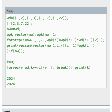
Код:
wd=[[1,2],[1,3],[1,17],[1,22]];
f=[2,3,7,22];
nw=#wd;
wpk=vector(nw);wpk[nw]=1;
forstep(i=nw-1,1,-1,wpk[i]=wpk[i+1]*wd[i+1][2] );
print(vecsum(vector(nw-1,i,(f[i]-1)*wpk[i] )
)+f[nw]);
k=0;
forvec(v=wd,k++;if(v==f, break)); print(k)
2024
2024
genk