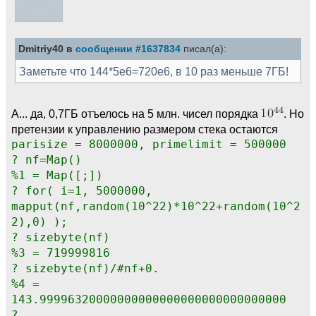
Dmitriy40 в
сообщении #1637834
писал(а):
Заметьте что 144*5e6=720e6, в 10 раз меньше 7ГБ!
А... да, 0,7ГБ отъелось на 5 млн. чисел порядка
. Но
претензии к управлению размером стека остаются
parisize = 8000000, primelimit = 500000
? nf=Map()
%1 = Map([;])
? for( i=1, 5000000,
mapput(nf,random(10^22)*10^22+random(10^2
2),0) );
? sizebyte(nf)
%3 = 719999816
? sizebyte(nf)/#nf+0.
%4 =
143.99996320000000000000000000000000000
?