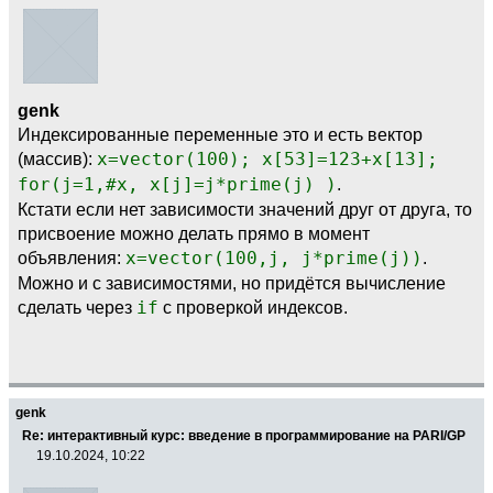
genk
Индексированные переменные это и есть вектор
(массив):
x=vector(100); x[53]=123+x[13];
for(j=1,#x, x[j]=j*prime(j) )
.
Кстати если нет зависимости значений друг от друга, то
присвоение можно делать прямо в момент
объявления:
x=vector(100,j, j*prime(j))
.
Можно и с зависимостями, но придётся вычисление
сделать через
if
с проверкой индексов.
genk
Re: интерактивный курс: введение в программирование на PARI/GP
19.10.2024, 10:22