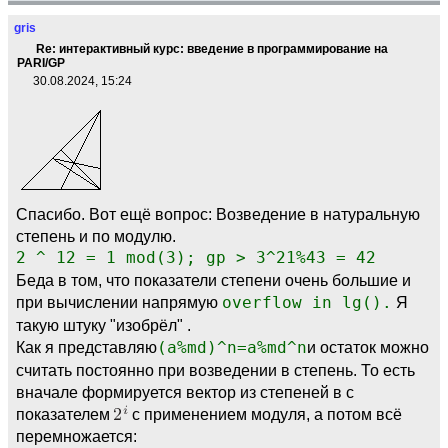
gris
Re: интерактивный курс: введение в программирование на
PARI/GP
30.08.2024, 15:24
Спасибо. Вот ещё вопрос: Возведение в натуральную
степень и по модулю.
2 ^ 12 = 1 mod(3); gp > 3^21%43 = 42
Беда в том, что показатели степени очень большие и
при вычислении напрямую
overflow in lg().
Я
такую штуку "изобрёл" .
Как я представляю
(a%md)^n=a%md^n
и остаток можно
считать постоянно при возведении в степень. То есть
вначале формируется вектор из степеней в с
показателем
с применением модуля, а потом всё
перемножается: