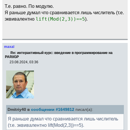
Т.е. равно. По модулю.
Я раньше думал что сравнивается лишь числитель (т.е.
эквивалентно
lift(Mod(2,3))==5
).
maxal
Re: интерактивный курс: введение в программирование на
PARI/GP
23.08.2024, 03:36
Dmitriy40 в
сообщении #1649812
писал(а):
Я раньше думал что сравнивается лишь числитель
(т.е. эквивалентно lift(Mod(2,3))==5).