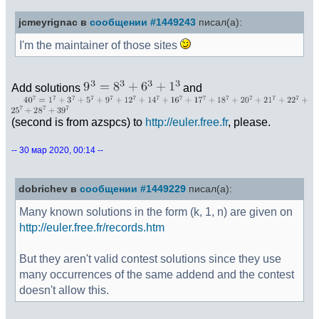
jcmeyrignac в
сообщении #1449243
писал(а):
I'm the maintainer of those sites
Add solutions
and
(second is from azspcs) to
http://euler.free.fr
, please.
-- 30 мар 2020, 00:14 --
dobrichev в
сообщении #1449229
писал(а):
Many known solutions in the form (k, 1, n) are given on
http://euler.free.fr/records.htm
But they aren't valid contest solutions since they use
many occurrences of the same addend and the contest
doesn't allow this.