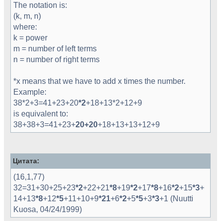
The notation is:
(k, m, n)
where:
k = power
m = number of left terms
n = number of right terms
*x means that we have to add x times the number.
Example:
38*2+3=41+23+20
*2
+18+13*2+12+9
is equivalent to:
38+38+3=41+23+
20+20
+18+13+13+12+9
Цитата:
(16,1,77)
32=31+30+25+23
*2
+22+21
*8
+19
*2
+17
*8
+16
*2
+15
*3
+
14+13
*8
+12
*5
+11+10+9
*21
+6
*2
+5
*5
+3
*3
+1 (Nuutti
Kuosa, 04/24/1999)