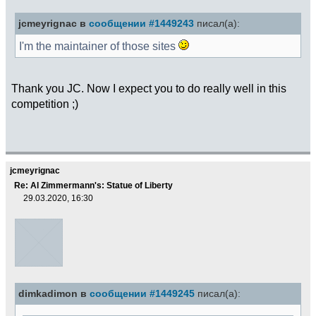
jcmeyrignac в
сообщении #1449243
писал(а):
I'm the maintainer of those sites
Thank you JC. Now I expect you to do really well in this
competition ;)
jcmeyrignac
Re: Al Zimmermann's: Statue of Liberty
29.03.2020, 16:30
dimkadimon в
сообщении #1449245
писал(а):