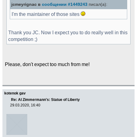
jcmeyrignac в
сообщении #1449243
писал(а):
I'm the maintainer of those sites
Thank you JC. Now I expect you to do really well in this
competition ;)
Please, don't expect too much from me!
kotenok gav
Re: Al Zimmermann's: Statue of Liberty
29.03.2020, 16:40