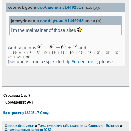
kotenok gav в
сообщении #1449251
писал(а):
jcmeyrignac в
сообщении #1449243
писал(а):
I'm the maintainer of those sites
Add solutions
and
(second is from azspcs) to
http://euler.free.fr
, please.
Страница
1
из
7
[ Сообщений: 96 ]
На страницу
1
2
3
4
5
...
7
След.
Список форумов
»
Тематические обсуждения
»
Computer Science
»
Олимпиадные задачи (CS)