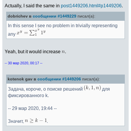
Actually, I said the same in
post1449206.html#p1449206
.
dobrichev в
сообщении #1449229
писал(а):
In this sense I see no problem in trivially representing
any
Yeah, but it would increase
.
-- 30 мар 2020, 00:17 --
kotenok gav в
сообщении #1449206
писал(а):
Задача, короче, о поиске решений
для
фиксированного k.
-- 29 мар 2020, 19:44 --
Значит,
.