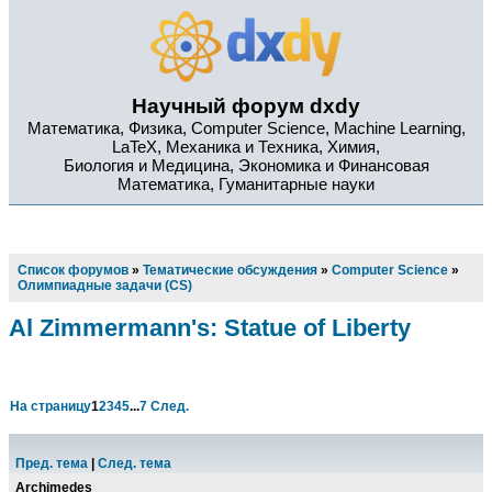
Научный форум dxdy
Математика, Физика, Computer Science, Machine Learning,
LaTeX, Механика и Техника, Химия,
Биология и Медицина, Экономика и Финансовая
Математика, Гуманитарные науки
Список форумов
»
Тематические обсуждения
»
Computer Science
»
Олимпиадные задачи (CS)
Al Zimmermann's: Statue of Liberty
На страницу
1
2
3
4
5
...
7
След.
Пред. тема
|
След. тема
Archimedes