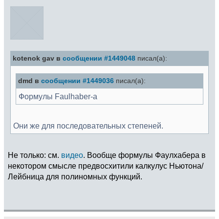
kotenok gav в
сообщении #1449048
писал(а):
dmd в
сообщении #1449036
писал(а):
Формулы Faulhaber-а
Они же для последовательных степеней.
Не только: см.
видео
. Вообще формулы Фаулхабера в
некотором смысле предвосхитили калкулус Ньютона/
Лейбница для полиномных функций.