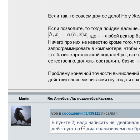
Если так, то совсем другое дело! Но у Ж
Если позволите, то тогда пойдем дальше.
, где
- любой вектор б
Ничего про них не известно кроме того, 
запрограммировать в компьютере, чтобы 
это базис картановской подалгебры, все 
естественно, должны составлять базис, т
Проблему конечной точности вычислений 
действительными числами (ну тогда и с к
Munin
Re: Алгебры Ли: подалгебра Картана.
vpb в
сообщении #1439111
писал(а):
В пункте 2) надо написать не "диагонал
действует на
диагонализируемым обра