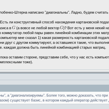
елобенко-Штерна написано "диагональны". Ладно, будем считать
 Есть ли конструктивный способ нахождения картановской пода
азиса в
(а вовсе не любой вектор
)? Вот есть у меня некий н
что коммутатор любой пары равен линейной комбинации этих мат
компьютер мне сказал 1) какая размерность картановской пода
они друг с другом коммутируют, а оставшиеся такие, что выпол
.е. каждая должна быть линейной комбинацией старых матриц.
пока оставим стороне, представим себе, что у нас есть компью
омплексными тоже).
ьны", а "диагонализируемы". Более того, можно доказать, что п
зом) существует базис, в котором каждый оператор действует 