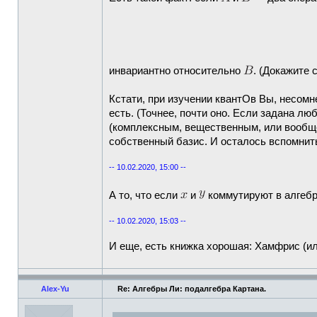
инвариантно относительно
. (Докажите 
Кстати, при изучении квантОв Вы, несом
есть. (Точнее, почти оно. Если задана л
(комплексным, вещественным, или вообще 
собственный базис. И осталось вспомнит
-- 10.02.2020, 15:00 --
А то, что если
и
коммутируют в алгебр
-- 10.02.2020, 15:03 --
И еще, есть книжка хорошая: Хамфрис (ил
Alex-Yu
Re: Алгебры Ли: подалгебра Картана.