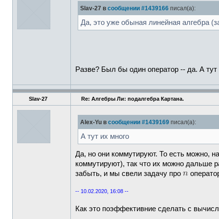
Slav-27 в
сообщении #1439166
писал(а):
Да, это уже обыная линейная алгебра (з
Разве? Был бы один оператор -- да. А тут 
Slav-27
Re: Алгебры Ли: подалгебра Картана.
Alex-Yu в
сообщении #1439169
писал(а):
А тут их много
Да, но они коммутируют. То есть можно, 
коммутируют), так что их можно дальше р
забыть, и мы свели задачу про
оператор
-- 10.02.2020, 16:08 --
Как это поэффективние сделать с вычисли