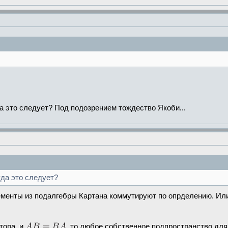
да это следует? Под подозрением тождество Якоби...
уда это следует?
Элементы из подалгебры Картана коммутируют по опрделению. 
тора, и
, то любое собственное подпространство дл