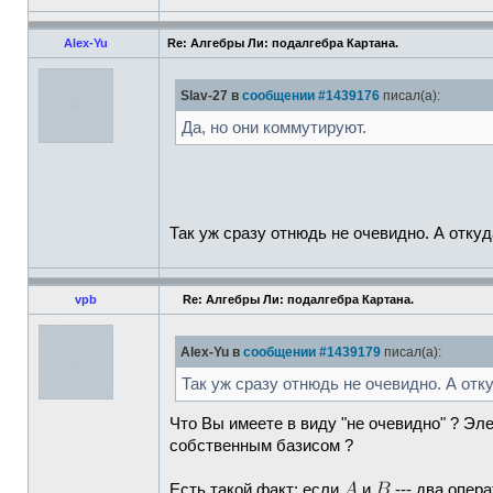
Alex-Yu
Re: Алгебры Ли: подалгебра Картана.
Slav-27 в
сообщении #1439176
писал(а):
Да, но они коммутируют.
Так уж сразу отнюдь не очевидно. А отку
vpb
Re: Алгебры Ли: подалгебра Картана.
Alex-Yu в
сообщении #1439179
писал(а):
Так уж сразу отнюдь не очевидно. А отк
Что Вы имеете в виду "не очевидно" ? 
собственным базисом ?
Есть такой факт: если
и
--- два опера