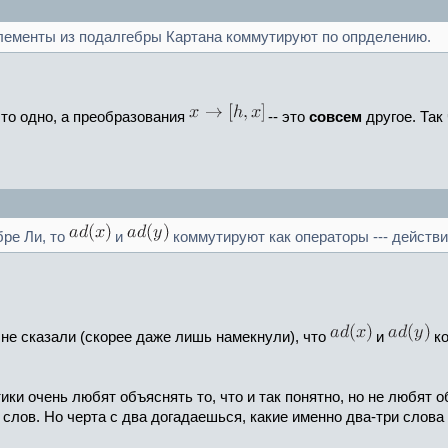
Элементы из подалгебры Картана коммутируют по опрделению.
это одно, а преобразования
-- это
совсем
другое. Так
ре Ли, то
и
коммутируют как операторы --- действи
не не сказали (скорее даже лишь намекнули), что
и
ко
ики очень любят объяснять то, что и так понятно, но не любят о
слов. Но черта с два догадаешься, какие именно два-три слова