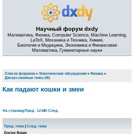
Научный форум dxdy
Математика, Физика, Computer Science, Machine Learning,
LaTeX, Механика и Техника, Химия,
Биология и Медицина, Экономика и Финансовая
Математика, Гуманитарные науки
Список форумов
»
Тематические обсуждения
»
Физика
»
Дискуссионные темы (Ф)
Как падают кошки и змеи
На страницу
Пред.
1
2
3
4
5
След.
Пред. тема
|
След. тема
Doctor Boom