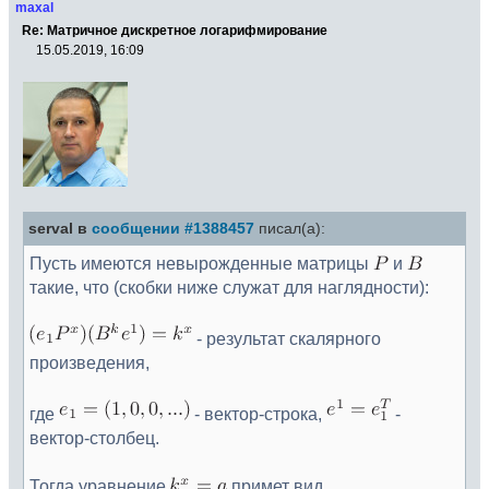
maxal
Re: Матричное дискретное логарифмирование
15.05.2019, 16:09
serval в
сообщении #1388457
писал(а):
Пусть имеются невырожденные матрицы
и
такие, что (скобки ниже служат для наглядности):
- результат скалярного
произведения,
где
- вектор-строка,
-
вектор-столбец.
Тогда уравнение
примет вид