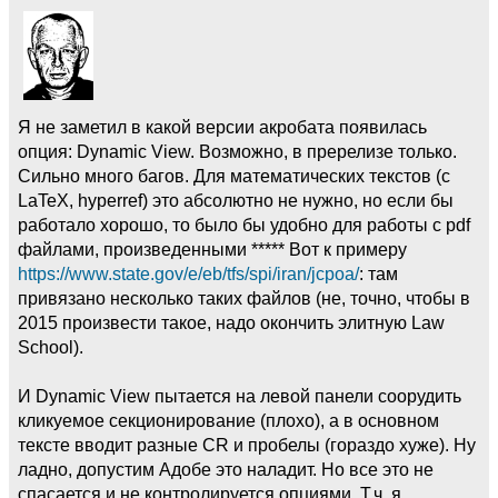
Я не заметил в какой версии акробата появилась
опция: Dynamic View. Возможно, в пререлизе только.
Сильно много багов. Для математических текстов (с
LaTeX, hyperref) это абсолютно не нужно, но если бы
работало хорошо, то было бы удобно для работы с pdf
файлами, произведенными ***** Вот к примеру
https://www.state.gov/e/eb/tfs/spi/iran/jcpoa/
: там
привязано несколько таких файлов (не, точно, чтобы в
2015 произвести такое, надо окончить элитную Law
School).
И Dynamic View пытается на левой панели соорудить
кликуемое секционирование (плохо), а в основном
тексте вводит разные CR и пробелы (гораздо хуже). Ну
ладно, допустим Адобе это наладит. Но все это не
спасается и не контролируется опциями. Т.ч. я