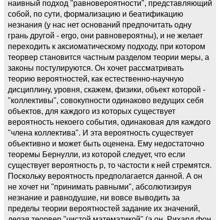
наивный подход "равновероятности", представляющий
собой, по сути, формализацию и беатификацию
незнания (у нас нет оснований предпочитать одну
грань другой - ergo, они равновероятны), и не желает
переходить к аксиоматическому подходу, при котором
теорвер становится частным разделом теории меры, а
законы постулируются. Он хочет рассматривать
теорию вероятностей, как естественно-научную
дисциплину, уровня, скажем, физики, объект которой -
"коллективы", совокупности одинаково ведущих себя
объектов, для каждого из которых существует
вероятность некоего события, одинаковая для каждого
"члена коллектива". И эта вероятность существует
объективно и может быть оценена. Ему недостаточно
теоремы Бернулли, из которой следует, что если
существует вероятность p, то частости к ней стремятся.
Поскольку вероятность предполагается данной. А он
не хочет ни "принимать равными", абсолютизируя
незнание и равнодушие, ни вовсе выводить за
пределы теории вероятностей задание их значений,
делая теорвер "чистой математикой" (а он, Рихард фон