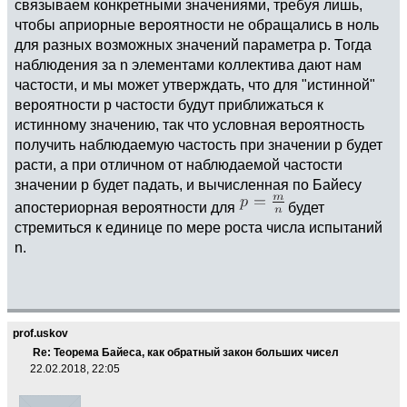
связываем конкретными значениями, требуя лишь,
чтобы априорные вероятности не обращались в ноль
для разных возможных значений параметра p. Тогда
наблюдения за n элементами коллектива дают нам
частости, и мы может утверждать, что для "истинной"
вероятности p частости будут приближаться к
истинному значению, так что условная вероятность
получить наблюдаемую частость при значении p будет
расти, а при отличном от наблюдаемой частости
значении p будет падать, и вычисленная по Байесу
апостериорная вероятности для
будет
стремиться к единице по мере роста числа испытаний
n.
prof.uskov
Re: Теорема Байеса, как обратный закон больших чисел
22.02.2018, 22:05