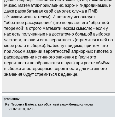
Мизес, математик-прикладник, аэро- и гидродинамик, и
даже разрабатывал свой самолёт, служа в ПМВ
лётчиком-испытателем). И поэтому использует
"обратное рассуждение" (что не делает его "обратной
теоремой" в строго математическом смысле) - если у
нас есть полученные на достаточно большой выборке
частости, то они и есть вероятность (стремятся к ней по
мере роста выборки). Байес тут, видимо, при том, что
при любом задании вероятностей априорных гипотез о
распределении истинного значения p (если это
вероятности не обращаются в нуль) при росте объёма
выборки апостериорные вероятности для истинного
значения будут стремиться к единице.
prof.uskov
Re: Теорема Байеса, как обратный закон больших чисел
22.02.2018, 16:06