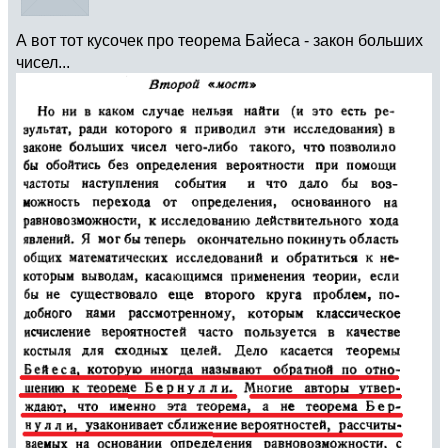
А вот тот кусочек про теорема Байеса - закон больших
чисел...