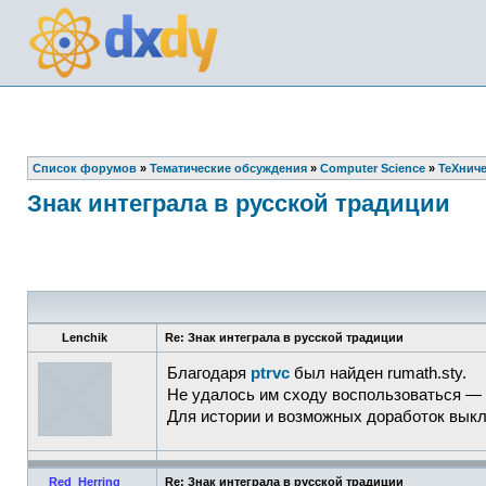
Список форумов
»
Тематические обсуждения
»
Computer Science
»
TeXнич
Знак интеграла в русской традиции
Lenchik
Re: Знак интеграла в русской традиции
Благодаря
ptrvc
был найден rumath.sty.
Не удалось им сходу воспользоваться — 
Для истории и возможных доработок выкла
Red_Herring
Re: Знак интеграла в русской традиции