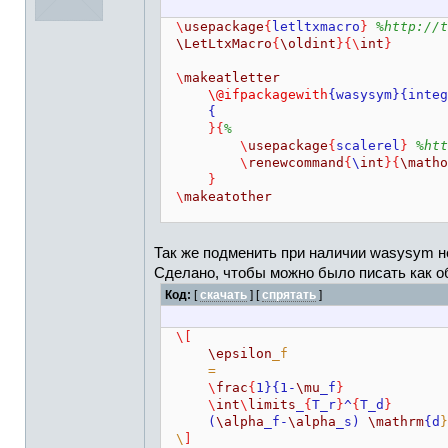
\
usepackage
{
letltxmacro
}
%http://t
\LetLtxMacro
{
\oldint
}{\
int
}
\
makeatletter
\@ifpackagewith
{wasysym}{integ
{
}{
%
\
usepackage
{
scalerel
}
%htt
\
renewcommand
{
\
int
}{
\matho
}
\
makeatother
Так же подменить при наличии wasysym н
Сделано, чтобы можно было писать как об
Код:
[
скачать
] [
спрятать
]
\[
\epsilon
_f
=
\
frac
{
1}{1-
\mu
_f
}
\
int
\
limits
_
{
T_r
}
^
{
T_d
}
(
\alpha
_f-
\alpha
_s)
\mathrm
{d
}
\
]