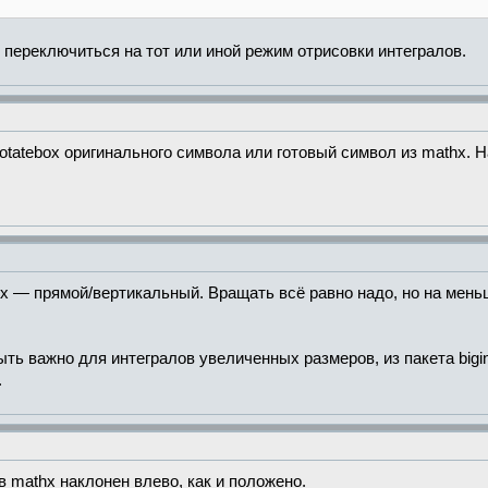
и переключиться на тот или иной режим отрисовки интегралов.
rotatebox оригинального символа или готовый символ из mathx. 
ex — прямой/вертикальный. Вращать всё равно надо, но на меньш
 важно для интегралов увеличенных размеров, из пакета bigints
.
в mathx наклонен влево, как и положено.