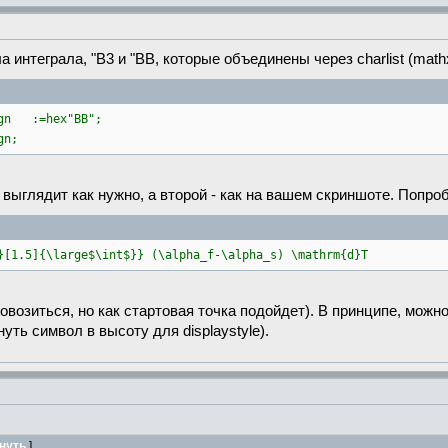
thx
}{
"B4
}
 интеграла, "B3 и "BB, которые объединены через charlist (mathx
thx}{"B5
}
op\mkern-6mu\intop}
ign :=hex"BB";
thx
}{
"B6
}
gn;
thx
}{
"B7
}
 выглядит как нужно, а второй - как на вашем скриншоте. Попро
}[1.5]{\large$\int$}} (\alpha_f-\alpha_s) \mathrm{d}T
овозиться, но как стартовая точка подойдет). В принципе, можно 
ть символ в высоту для displaystyle).
T,
нуть
]