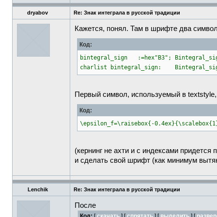
\DeclareMathSymbol
{
\iintop
}
{
1
}{
ma
\
def
\iint
{
\iintop
}
dryabov
Re: Знак интеграла в русской традиции
\
let
\iiintop
=
\undefined
Кажется, понял. Там в шрифте два символа
\DeclareMathSymbol
{
\iiintop
}{1}{ma
%\def\iiintop{\intop\mkern-6mu\int
Код:
\
def
\
int
{
\iiintop
}
\
let
\ointop
=
\undefined
bintegral_sign :=hex"B3"; Bintegral_s
\DeclareMathSymbol
{
\ointop
}
{
1
}{
ma
charlist bintegral_sign: Bintegral_si
\
def
\oint
{
\ointop
}
\
let
\oiintop
=
\undefined
\DeclareMathSymbol
{
\oiintop
}{
1
}{
ma
Первый символ, используемый в textstyle,
\
def
\oiint
{
\oiintop
}
\
def
\
int
{
\intop
}
%
Код:
\begin
{
document
}
\epsilon_f=\raisebox{-0.4ex}{\scalebox{1
\[
\epsilon
_f
=
(кернинг не ахти и с индексами придется п
\
frac
{
1
}{
1-
\mu
_f
}
и сделать свой шрифт (как минимум вытяну
\
int
\
limits
_
{
T_r
}
^
{
T_d
}
(
\alpha
_f-
\alpha
_s)
\mathrm
{d}
\
]
Lenchik
Re: Знак интеграла в русской традиции
\end
{
document
}
После
Код:
[
скачать
] [
спрятать
]
[
выделить
]
[
развер