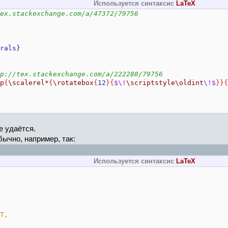
Используется синтаксис
LaTeX
ex.stackexchange.com/a/47372/79756
rals}
p://tex.stackexchange.com/a/222280/79756
p
{
\scalerel*
{
\rotatebox
{
12
}{
$\!
\scriptstyle
\oldint
\!$
}}{
е удаётся.
ычно, например, так:
Используется синтаксис
LaTeX
T,