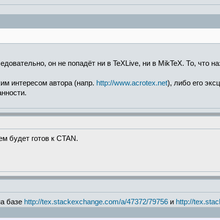
едовательно, он не попадёт ни в TeXLive, ни в MikTeX. То, что н
им интересом автора (напр.
http://www.acrotex.net
), либо его эк
анности.
ем будет готов к CTAN.
на базе
http://tex.stackexchange.com/a/47372/79756
и
http://tex.s