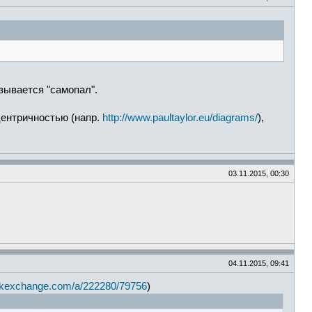
азывается "самопал".
сцентричностью (напр.
http://www.paultaylor.eu/diagrams/
),
03.11.2015, 00:30
04.11.2015, 09:41
tackexchange.com/a/222280/79756
)