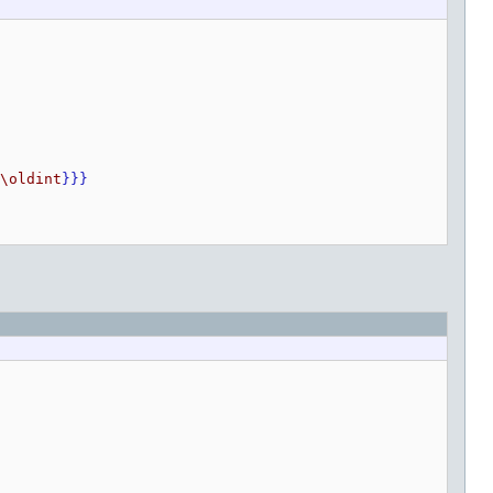
\oldint
}}}