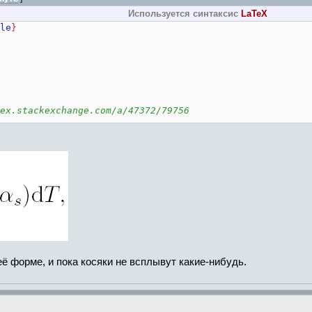
Используется синтаксис
LaTeX
le
}
ex.stackexchange.com/a/47372/79756
stackexchange.com/a/222280/79756
chrel*
[
300
]{
\textstyle
\oldint
}{
\oldint
}}}
её форме, и пока косяки не всплывут какие-нибудь.
T,