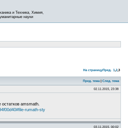
ханика и Техника, Химия,
Гуманитарные науки
На страницу
Пред.
1
,
2
,
3
Пред. тема
|
След. тема
02.11.2015, 23:38
 остатков amsmath.
94f00d40#file-rumath-sty
03.11.2015, 00:02