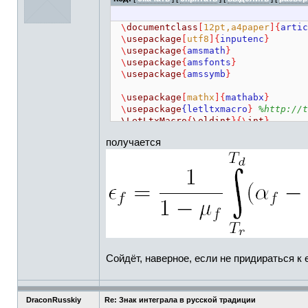
\
documentclass
[
12pt,a4paper
]{
artic
\
usepackage
[
utf8
]{
inputenc
}
\
usepackage
{
amsmath
}
\
usepackage
{
amsfonts
}
\
usepackage
{
amssymb
}
\
usepackage
[
mathx
]{
mathabx
}
\
usepackage
{letltxmacro
}
%http://t
\LetLtxMacro
{
\oldint
}{\
int
}
получается
\
usepackage
{scalerel
}
%http://tex.
\
renewcommand
{
\
int
}{
\mathop
{
\stret
\begin
{
document
}
\[
\epsilon
_f
=
\
frac
{
1
}{
1-
\mu
_f
}
\
int
\
limits
_
{
T_r
}
^
{
T_d
}
Сойдёт, наверное, если не придираться к 
(
\alpha
_f-
\alpha
_s)
\mathrm
{d}
\
]
\end
{
document
}
DraconRusskiy
Re: Знак интеграла в русской традиции