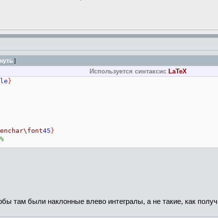
нуть
]
Используется синтаксис
LaTeX
le
}
enchar
\font
45
}
%
20.74> <24.88>
%
}{
m
}{
n
}
обы там были наклонные влево интегралы, а не такие, как полу
thx
}{
'263
}