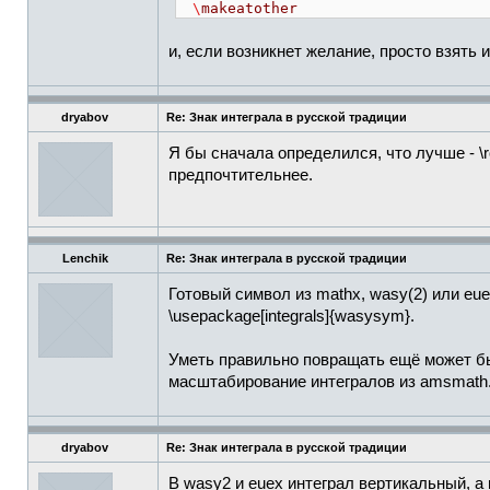
\
makeatother
и, если возникнет желание, просто взять 
dryabov
Re: Знак интеграла в русской традиции
Я бы сначала определился, что лучше - \
предпочтительнее.
Lenchik
Re: Знак интеграла в русской традиции
Готовый символ из mathx, wasy(2) или eu
\usepackage[integrals]{wasysym}.
Уметь правильно повращать ещё может быть
масштабирование интегралов из amsmath
dryabov
Re: Знак интеграла в русской традиции
В wasy2 и euex интеграл вертикальный, а 