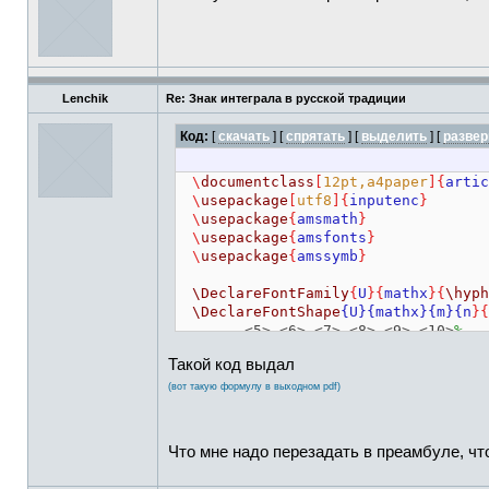
Lenchik
Re: Знак интеграла в русской традиции
Код:
[
скачать
] [
спрятать
]
[
выделить
]
[
развер
\
documentclass
[
12pt,a4paper
]{
artic
\
usepackage
[
utf8
]{
inputenc
}
\
usepackage
{
amsmath
}
\
usepackage
{
amsfonts
}
\
usepackage
{
amssymb
}
\DeclareFontFamily
{
U
}{
mathx
}{
\hyph
\DeclareFontShape
{U}{mathx}{m}{n
}{
<5> <6> <7> <8> <9> <10>
%
<10.95> <12> <14.4> <17.28> <
Такой код выдал
mathx10
%
}{
}
(вот такую формулу в выходном pdf)
\DeclareSymbolFont
{
mathx
}{
U
}{
mathx
\
let
\intop
=
\undefined
Что мне надо перезадать в преамбуле, чт
\DeclareMathSymbol
{
\intop
}
{
1
}{
ma
\
let
\iintop
=
\undefined