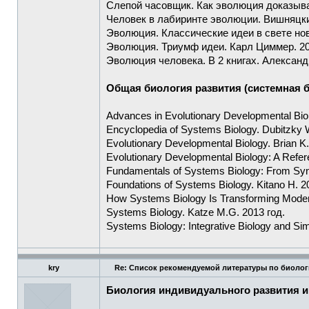
Слепой часовщик. Как эволюция доказыва
Человек в лабиринте эволюции. Вишняцкий
Эволюция. Классические идеи в свете нов
Эволюция. Триумф идеи. Карл Циммер. 20
Эволюция человека. В 2 книгах. Александр
Общая биология развития (системная б
Advances in Evolutionary Developmental Biol
Encyclopedia of Systems Biology. Dubitzky 
Evolutionary Developmental Biology. Brian K.
Evolutionary Developmental Biology: A Refer
Fundamentals of Systems Biology: From Synth
Foundations of Systems Biology. Kitano H. 2
How Systems Biology Is Transforming Moder
Systems Biology. Katze M.G. 2013 год.
Systems Biology: Integrative Biology and Sim
kry
Re: Список рекомендуемой литературы по биолог
Биология индивидуального развития 