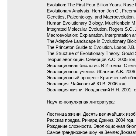
Evolution: The First Four Billion Years. Ruse 
Evolutionary Analysis. Herron Jon C., Freem
Genetics, Paleontology, and Macroevolution. 
Human Evolutionary Biology. Muehlenbein M.
Integrated Molecular Evolution. Rogers S.O. 
Macroevolution: Explanation, Interpretation a
The Adaptive Landscape in Evolutionary Biol
The Princeton Guide to Evolution. Losos J.B.
The Structure of Evolutionary Theory. Gould
Теория эволюции. Северцов А.С. 2005 год
Эволюционная биология. В 2 томах. Стегни
Эволюционное учение. Яблоков А.В. 2006 
Эволюционный процесс: Критический обзор
Эволюция. Чайковский Ю.В. 2006 год.
Эволюция жизни. Иорданский Н.Н. 2001 го
Научно-популярная литература:
Лестница жизни. Десять величайших изобр
Рассказ предка. Ричард Докинз. 2004 год.
Рождение сложности. Эволюционная биоло
Самое грандиозное шоу на Земле: Доказат