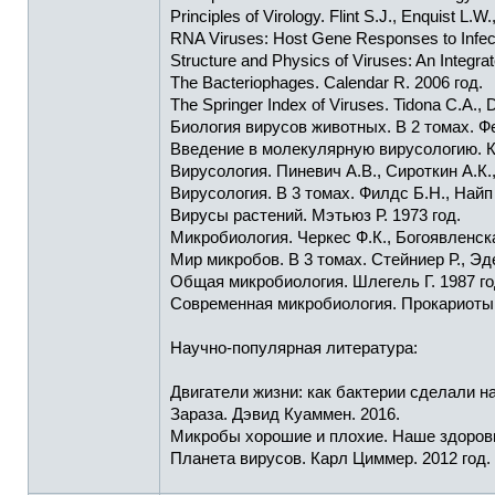
Principles of Virology. Flint S.J., Enquist L.W
RNA Viruses: Host Gene Responses to Infect
Structure and Physics of Viruses: An Integr
The Bacteriophages. Calendar R. 2006 год.
The Springer Index of Viruses. Tidona C.A., 
Биология вирусов животных. В 2 томах. Фе
Введение в молекулярную вирусологию. Ка
Вирусология. Пиневич А.В., Сироткин А.К.,
Вирусология. В 3 томах. Филдс Б.Н., Найп 
Вирусы растений. Мэтьюз Р. 1973 год.
Микробиология. Черкес Ф.К., Богоявленска
Мир микробов. В 3 томах. Стейниер Р., Эд
Общая микробиология. Шлегель Г. 1987 го
Современная микробиология. Прокариоты. В
Научно-популярная литература:
Двигатели жизни: как бактерии сделали н
Зараза. Дэвид Куаммен. 2016.
Микробы хорошие и плохие. Наше здоровь
Планета вирусов. Карл Циммер. 2012 год.