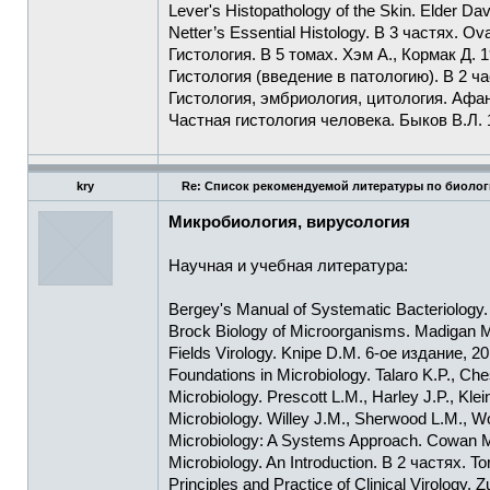
Lever's Histopathology of the Skin. Elder Dav
Netter’s Essential Histology. В 3 частях. Ova
Гистология. В 5 томах. Хэм А., Кормак Д. 1
Гистология (введение в патологию). В 2 ч
Гистология, эмбриология, цитология. Афан
Частная гистология человека. Быков В.Л. 
kry
Re: Список рекомендуемой литературы по биолог
Микробиология, вирусология
Научная и учебная литература:
Bergey's Manual of Systematic Bacteriology.
Brock Biology of Microorganisms. Madigan M
Fields Virology. Knipe D.M. 6-ое издание, 20
Foundations in Microbiology. Talaro K.P., Ch
Microbiology. Prescott L.M., Harley J.P., Klei
Microbiology. Willey J.M., Sherwood L.M., W
Microbiology: A Systems Approach. Cowan M.
Microbiology. An Introduction. В 2 частях. To
Principles and Practice of Clinical Virology.