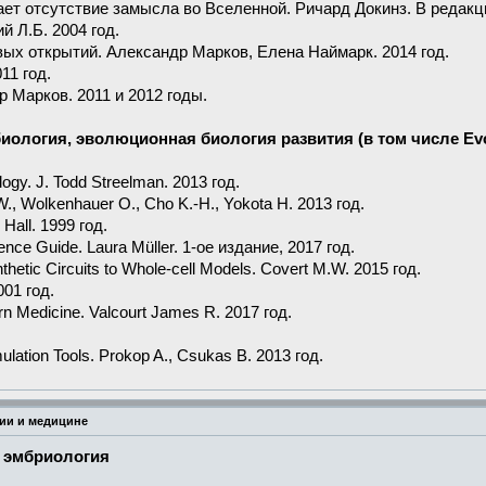
ет отсутствие замысла во Вселенной. Ричард Докинз. В редакци
 Л.Б. 2004 год.
ых открытий. Александр Марков, Елена Наймарк. 2014 год.
11 год.
 Марков. 2011 и 2012 годы.
иология, эволюционная биология развития (в том числе Evo
ogy. J. Todd Streelman. 2013 год.
W., Wolkenhauer O., Cho K.-H., Yokota H. 2013 год.
 Hall. 1999 год.
ence Guide. Laura Müller. 1-ое издание, 2017 год.
etic Circuits to Whole-cell Models. Covert M.W. 2015 год.
001 год.
n Medicine. Valcourt James R. 2017 год.
ulation Tools. Prokop A., Csukas B. 2013 год.
ии и медицине
и эмбриология