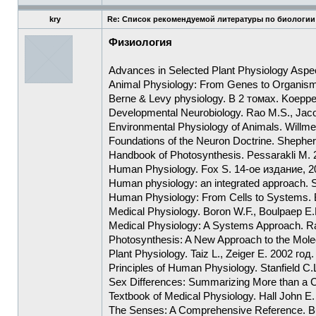
kry
Re: Список рекомендуемой литературы по биологии
Физиология
Advances in Selected Plant Physiology Aspec
Animal Physiology: From Genes to Organisms
Berne & Levy physiology. В 2 томах. Koeppe
Developmental Neurobiology. Rao M.S., Jac
Environmental Physiology of Animals. Willme
Foundations of the Neuron Doctrine. Shephe
Handbook of Photosynthesis. Pessarakli M. 
Human Physiology. Fox S. 14-ое издание, 2
Human physiology: an integrated approach. S
Human Physiology: From Cells to Systems. 
Medical Physiology. Boron W.F., Boulpaep E.
Medical Physiology: A Systems Approach. Raf
Photosynthesis: A New Approach to the Molecu
Plant Physiology. Taiz L., Zeiger E. 2002 год.
Principles of Human Physiology. Stanfield C.
Sex Differences: Summarizing More than a Cen
Textbook of Medical Physiology. Hall John E
The Senses: A Comprehensive Reference. Bu