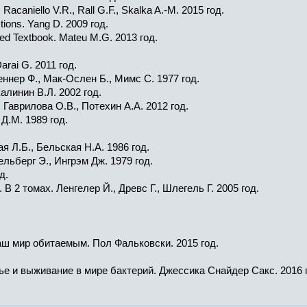
., Racaniello V.R., Rall G.F., Skalka A.-M. 2015 год.
ions. Yang D. 2009 год.
ated Textbook. Mateu M.G. 2013 год.
Darai G. 2011 год.
ннер Ф., Мак-Ослен Б., Мимс С. 1977 год.
линин В.Л. 2002 год.
 Гаврилова О.В., Потехин А.А. 2012 год.
Д.М. 1989 год.
я Л.Б., Бельская Н.А. 1986 год.
ельберг Э., Ингрэм Дж. 1979 год.
д.
 2 томах. Ленгелер Й., Древс Г., Шлегель Г. 2005 год.
аш мир обитаемым. Пол Фальковски. 2015 год.
е и выживание в мире бактерий. Джессика Снайдер Сакс. 2016 