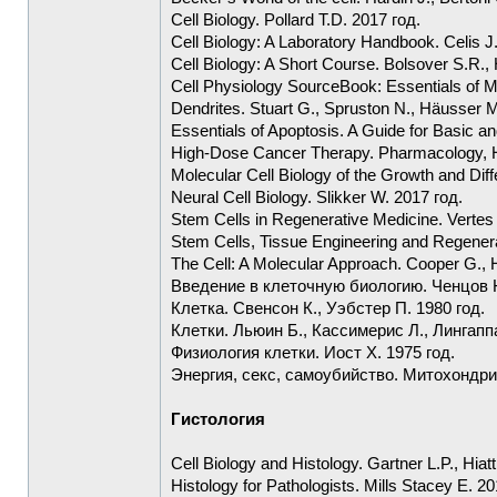
Cell Biology. Pollard T.D. 2017 год.
Cell Biology: A Laboratory Handbook. Celis J
Cell Biology: A Short Course. Bolsover S.R.
Cell Physiology SourceBook: Essentials of 
Dendrites. Stuart G., Spruston N., Häusser M
Essentials of Apoptosis. A Guide for Basic an
High-Dose Cancer Therapy. Pharmacology, H
Molecular Cell Biology of the Growth and Diff
Neural Cell Biology. Slikker W. 2017 год.
Stem Cells in Regenerative Medicine. Vertes 
Stem Cells, Tissue Engineering and Regenera
The Cell: A Molecular Approach. Cooper G.,
Введение в клеточную биологию. Ченцов Ю
Клетка. Свенсон К., Уэбстер П. 1980 год.
Клетки. Льюин Б., Кассимерис Л., Лингаппа
Физиология клетки. Иост Х. 1975 год.
Энергия, секс, самоубийство. Митохондрии
Гистология
Cell Biology and Histology. Gartner L.P., Hiat
Histology for Pathologists. Mills Stacey E. 20