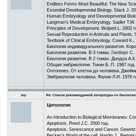
Endless Forms Most Beautiful: The New Scie
Essential Developmental Biology. Slack J. 20
Human Embryology and Developmental Biolog
Langman's Medical Embryology. Sadler T.W. 
Principles of Development. Wolpert L. 2002 г
Sexual Reproduction in Animals and Plants.
Textbook of Clinical Embryology. Coward K., 
Биология индивидуального развития. Короч
Биология развития. В 3 томах. Гилберт С. 
Биология развития. В 2 томах. Дондуа А.К.
Общая эмбриология. Токин Б. П. 1987 год.
Онтогенез. От клетки до человека. Джейм
Эмбриология человека. Фалин Л.И. 1976 г
kry
Re: Список рекомендуемой литературы по биологии
Цитология
An Introduction to Biological Membranes: Comp
Apoptosis. Reed J.C. 2000 год.
Apoptosis, Senescence and Cancer. Gewirtz D
Becker’s World of the cell. Hardin J., Bertoni