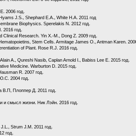
.E. 2006 год.
, Hyams J.S., Shephard E.A., White H.A. 2011 год
Membrane Biophysics. Sperelakis N. 2012 год.
. 2016 год.
d Clinical Research. Yin X.-M., Dong Z. 2009 год.
ematopoietins, Stem Cells. Armitage James O., Antman Karen. 2000
erentiation of Plant. Rose R.J. 2016 год.
Alain A., Qureshi Nasib, Caplan Arnold I., Babiss Lee E. 2015 год.
tive Medicine. Warburton D. 2015 год.
 Hausman R. 2007 год.
.С. 2004 год.
 В.П, Плоппер Д. 2011 год.
 и смысл жизни. Ник Лэйн. 2016 год.
t J.L., Strum J.M. 2011 год.
12 год.