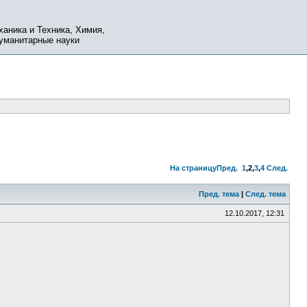
ханика и Техника, Химия,
Гуманитарные науки
На страницу
Пред.
1
,
2
,
3
,
4
След.
Пред. тема
|
След. тема
12.10.2017, 12:31