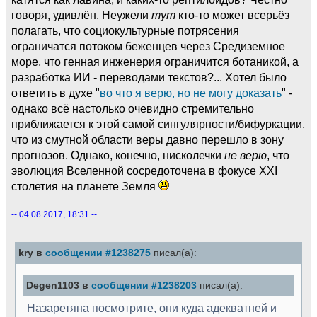
говоря, удивлён. Неужели
тут
кто-то может всерьёз
полагать, что социокультурные потрясения
ограничатся потоком беженцев через Средиземное
море, что генная инженерия ограничится ботаникой, а
разработка ИИ - переводами текстов?... Хотел было
ответить в духе "
во что я верю, но не могу доказать
" -
однако всё настолько очевидно стремительно
приближается к этой самой сингулярности/бифуркации,
что из смутной области веры давно перешло в зону
прогнозов. Однако, конечно, нисколечки
не верю
, что
эволюция Вселенной сосредоточена в фокусе XXI
столетия на планете Земля
-- 04.08.2017, 18:31 --
kry в
сообщении #1238275
писал(а):
Degen1103 в
сообщении #1238203
писал(а):
Назаретяна посмотрите, они куда адекватней и