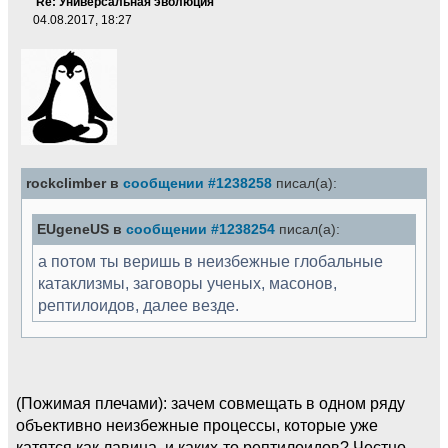
Re: Универсальная эволюция
04.08.2017, 18:27
rockclimber в
сообщении #1238258
писал(а):
EUgeneUS в
сообщении #1238254
писал(а):
а потом ты веришь в неизбежные глобальные
катаклизмы, заговоры ученых, масонов,
рептилоидов, далее везде.
(Пожимая плечами): зачем совмещать в одном ряду
объективно неизбежные процессы, которые уже
катятся как лавина, и каких-то рептилоидов? Честно