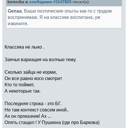
berenika в
сообщении #1147823
писал(а):
Genaa
, Ваши поэтические опыты как-то с трудом
воспринимаю. Я на классике воспитана, уж
извините.
Классика не лыко .
Заячья вариация на волчью тему.
Сколько зайца не корми,
Он все равно косо смотрит
Кто то поймет,
А некоторые так.
Последняя строка - это БГ.
Но там контекст совсем иной..
Ах он проказник! Ах ...
Опять стащил ! У Пушкина (где про Баркова)