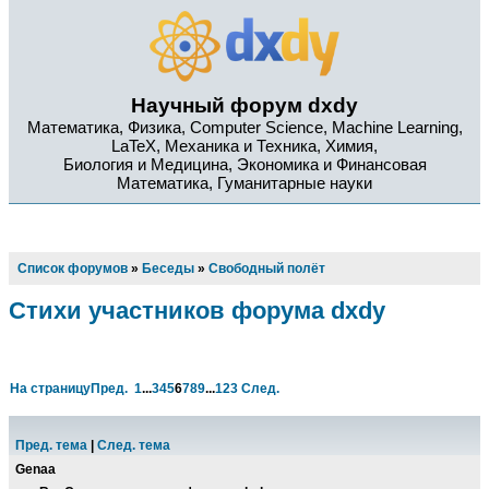
Научный форум dxdy
Математика, Физика, Computer Science, Machine Learning,
LaTeX, Механика и Техника, Химия,
Биология и Медицина, Экономика и Финансовая
Математика, Гуманитарные науки
Список форумов
»
Беседы
»
Свободный полёт
Стихи участников форума dxdy
На страницу
Пред.
1
...
3
4
5
6
7
8
9
...
123
След.
Пред. тема
|
След. тема
Genaa