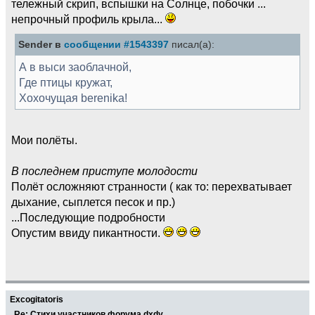
тележный скрип, вспышки на Солнце, побочки ...
непрочный профиль крыла...
Sender в
сообщении #1543397
писал(а):
А в выси заоблачной,
Где птицы кружат,
Хохочущая berenika!
Мои полёты.
В последнем приступе молодости
Полёт осложняют странности ( как то: перехватывает
дыхание, сыплется песок и пр.)
...Последующие подробности
Опустим ввиду пикантности.
Excogitatoris
Re: Стихи участников форума dxdy