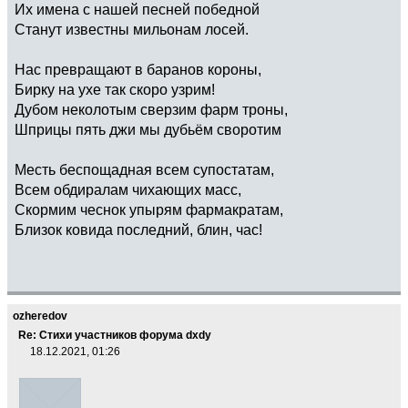
Их имена с нашей песней победной
Станут известны мильонам лосей.
Нас превращают в баранов короны,
Бирку на ухе так скоро узрим!
Дубом неколотым сверзим фарм троны,
Шприцы пять джи мы дубьём своротим
Месть беспощадная всем супостатам,
Всем обдиралам чихающих масс,
Скормим чеснок упырям фармакратам,
Близок ковида последний, блин, час!
ozheredov
Re: Стихи участников форума dxdy
18.12.2021, 01:26