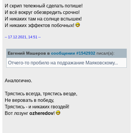
И скрип тележный сделать потише!
И всё вокруг обезвредить срочно!
И никаких там на солнце вспышек!
И никаких эффектов побочных!
-- 17.12.2021, 14:51 --
Евгений Машеров в
сообщении #1542932
писал(а):
Отчего-то пробило на подражание Маяковскому...
Аналогично.
Трястись всегда, трястись везде,
Не веровать в победу,
Трястись - и никаких гвоздей!
Вот лозунг
ozheredov
!