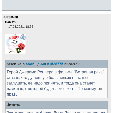
SergeCpp
Память
17.08.2021, 18:56
berenika в
сообщении #1528775
писал(а):
Герой Джереми Реннера в фильме "Ветреная река"
сказал, что душевную боль нельзя пытаться
заглушить, её надо принять, и тогда она станет
памятью, с которой будет легче жить. По-моему, он
прав.
Цитата:
Эрг Ноор поднял брови. Лума Ласви почувствовала,