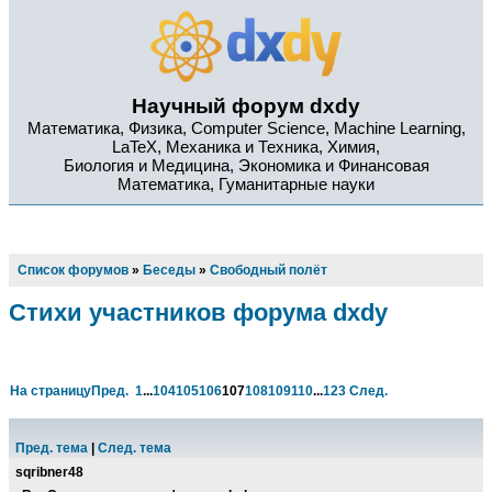
Научный форум dxdy
Математика, Физика, Computer Science, Machine Learning,
LaTeX, Механика и Техника, Химия,
Биология и Медицина, Экономика и Финансовая
Математика, Гуманитарные науки
Список форумов
»
Беседы
»
Свободный полёт
Стихи участников форума dxdy
На страницу
Пред.
1
...
104
105
106
107
108
109
110
...
123
След.
Пред. тема
|
След. тема
sqribner48