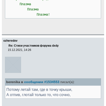
Плазма
Плазма
Плазма!
ozheredov
Re: Стихи участников форума dxdy
15.12.2021, 14:26
berenika в
сообщении #1534553
писал(а):
Потому летай там, где в точку крыши,
А отпив, глотай только то, что сочно,