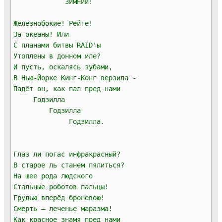
Зимний!
Железнобокие! Рейте!
За океаны! Или
С планами битвы RAID'ы
Утоплены в донном иле?
И пусть, оскалясь зубами,
В Нью-Йорке Кинг-Конг верзила -
Падёт он, как пал пред нами
Годзилла
Годзилла
Годзилла.
Глаз ли погас инфракрасный?
В старое ль станем пялиться?
На шее рода людского
Стальные роботов пальцы!
Грудью вперёд броневою!
Смерть — леченье маразма!
Как красное знамя пред нами