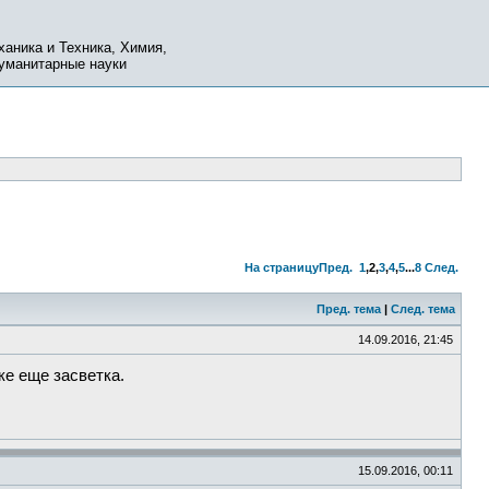
ханика и Техника, Химия,
Гуманитарные науки
На страницу
Пред.
1
,
2
,
3
,
4
,
5
...
8
След.
Пред. тема
|
След. тема
14.09.2016, 21:45
ке еще засветка.
15.09.2016, 00:11