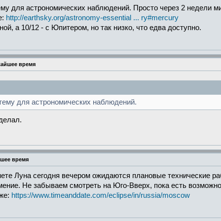
му для астрономических наблюдений. Просто через 2 недели м
е:
http://earthsky.org/astronomy-essential ... ry#mercury
ой, а 10/12 - с Юпитером, но так низко, что едва доступно.
жайшее время
тему для астрономических наблюдений.
делал.
йшее время
ете Луна сегодня вечером ожидаются плановые технические раб
мение. Не забываем смотреть на Юго-Вверх, пока есть возможно
уже:
https://www.timeanddate.com/eclipse/in/russia/moscow