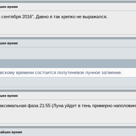
йшее время
 сентября 2016". Давно я так крепко не выражался.
йшее время
ковскому времени состоится полутеневое лунное затмение.
йшее время
аксимальная фаза 21:55 (Луна уйдет в тень примерно наполовину)
жайшее время