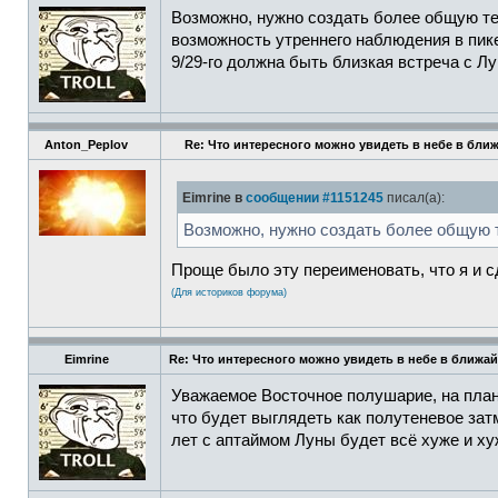
Возможно, нужно создать более общую те
возможность утреннего наблюдения в пик
9/29-го должна быть близкая встреча с Лун
Anton_Peplov
Re: Что интересного можно увидеть в небе в бли
Eimrine в
сообщении #1151245
писал(а):
Возможно, нужно создать более общую 
Проще было эту переименовать, что я и с
(Для историков форума)
Eimrine
Re: Что интересного можно увидеть в небе в ближа
Уважаемое Восточное полушарие, на план
что будет выглядеть как полутеневое зат
лет с аптаймом Луны будет всё хуже и х