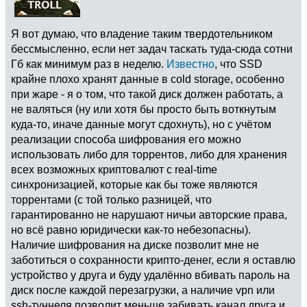
Я вот думаю, что владение таким твердотельником
бессмысленно, если нет задач таскать туда-сюда сотни
Гб как минимум раз в неделю.
Известно
, что SSD
крайне плохо хранят данные в cold storage, особенно
при жаре - я о том, что такой диск должен работать, а
не валяться (ну или хотя бы просто быть воткнутым
куда-то, иначе данные могут сдохнуть), но с учётом
реализации способа шифрования его можно
использовать либо для торрентов, либо для хранения
всех возможных криптовалют с real-time
синхронизацией, которые как бы тоже являются
торрентами (с той только разницей, что
гарантированно не нарушают ничьи авторские права,
но всё равно юридически как-то небезопасны).
Наличие шифрования на диске позволит мне не
заботиться о сохранности крипто-денег, если я оставлю
устройство у друга и буду удалённо вбивать пароль на
диск после каждой перезагрузки, а наличие vpn или
ssh-туннеля позволит меньше забивать канал друга и