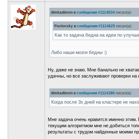
dimkadimon в
сообщении #1114634
писал(а):
Pavlovsky в
сообщении #1114625
писал(а):
Как то задача бедна на идеи по улучш
Либо наши мозги бедны :)
Ну, даже не знаю. Мне банально не хватае
удачны, но все заслуживают проверки на п
dimkadimon в
сообщении #1114386
писал(а):
Когда после 3х дней на кластере не нах
Мне задача очень нравится именно этим. 
текущим алгоритмом мне не добиться топо
результаты с трудом найденные моими п