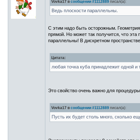
Vovka17 в
сообщении #1112889
писал(а):
Ведь плоскости параллельны.
С этим надо быть осторожным. Геометрия
прямой. Но может так получится, что эта
параллельны! В дискретном пространстве 
Цитата:
любая точка куба принадлежит одной и 
Это свойство очень важно для процедуры,
Vovka17 в
сообщении #1112889
писал(а):
Пусть их будет столь много, сколько ещ