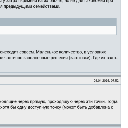
у затрат времени на их расчет, но не дает экономии при
тся предыдущими семействами.
роисходит совсем. Маленькое количество, в условиях
е частично заполненные решения (заготовки). Где их взять
08.04.2016, 07:52
оходящие через прямую, проходящую через эти точки. Тогда
 хотя бы одну доступную точку (может быть добавлена к