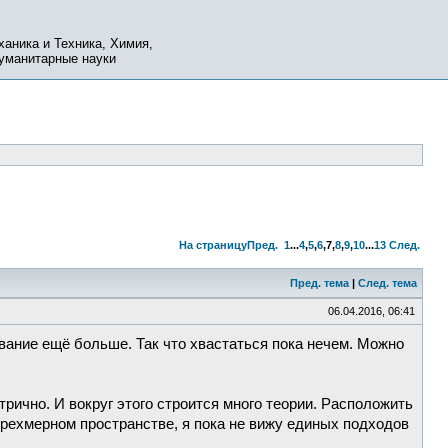
ханика и Техника, Химия,
Гуманитарные науки
На страницу
Пред.
1
...
4
,
5
,
6
,
7
,
8
,
9
,
10
...
13
След.
Пред. тема
|
След. тема
06.04.2016, 06:41
авание ещё больше. Так что хвастаться пока нечем. Можно
трично. И вокруг этого строится много теории. Расположить
 трехмерном пространстве, я пока не вижу единых подходов