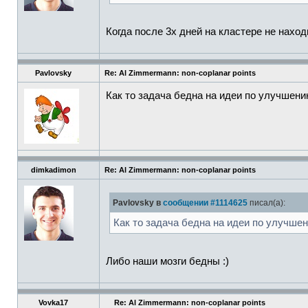
Когда после 3х дней на кластере не нахо
Pavlovsky
Re: Al Zimmermann: non-coplanar points
Как то задача бедна на идеи по улучшен
dimkadimon
Re: Al Zimmermann: non-coplanar points
Pavlovsky в
сообщении #1114625
писал(а):
Как то задача бедна на идеи по улучше
Либо наши мозги бедны :)
Vovka17
Re: Al Zimmermann: non-coplanar points