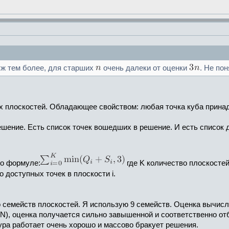
уж тем более, для старших
очень далеки от оценки
. Не по
х плоскостей. Обладающее свойством: любая точка куба принад
ешение. Есть список точек вошедших в решение. И есть список
по формуле:
где K количество плоскостей
 доступных точек в плоскости i.
 семейств плоскостей. Я использую 9 семейств. Оценка вычисл
<N), оценка получается сильно завышенной и соответственно о
ура работает очень хорошо и массово бракует решения.