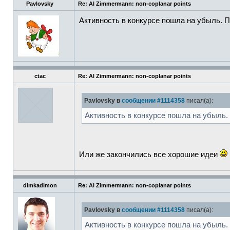
Pavlovsky
Re: Al Zimmermann: non-coplanar points
Активность в конкурсе пошла на убыль. 
ctac
Re: Al Zimmermann: non-coplanar points
Pavlovsky в
сообщении #1114358
писал(а):
Активность в конкурсе пошла на убыль.
Или же закончились все хорошие идеи
dimkadimon
Re: Al Zimmermann: non-coplanar points
Pavlovsky в
сообщении #1114358
писал(а):
Активность в конкурсе пошла на убыль.