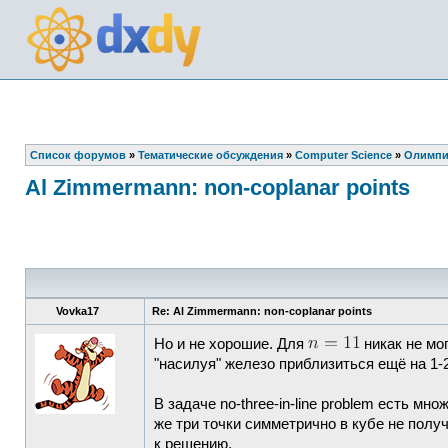
Список форумов
»
Тематические обсуждения
»
Computer Science
»
Олимпи
Al Zimmermann: non-coplanar points
Vovka17
Re: Al Zimmermann: non-coplanar points
Но и не хорошие. Для
никак не мо
"насилуя" железо приблизиться ещё на 1-
В задаче no-three-in-line problem есть м
же три точки симметрично в кубе не полу
к решению.