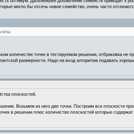
есть оптимум. Дальнейшее добавление семейств приводит к рост
оторые могло бы отсечь новое семейство, очень часто отсекаю
ьтаты
ком количестве точек в тестируемом решении, отбраковка не п
гантской размерности. Надо на вход алгоритма подавать хороши
йства плоскостей.
ешение. Возьмем из него две точки. Построим все плоскости пр
точек в решении плюс количество плоскостей которые содержат