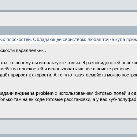
ых плоскостей. Обладающее свойством: любая точка куба прина
оскости параллельны.
таты, то почему вы используете только 9 разновидностей плоско
мейства плоскостей и использовать их все в поиске решения.
 даёт прирост к скорости. А то, что таких семейств можно пост
 задачи
n-queens problem
с использованием битовых полей и сд
олько там на выходе готовые расстановки, а у вас куб-полуфаб