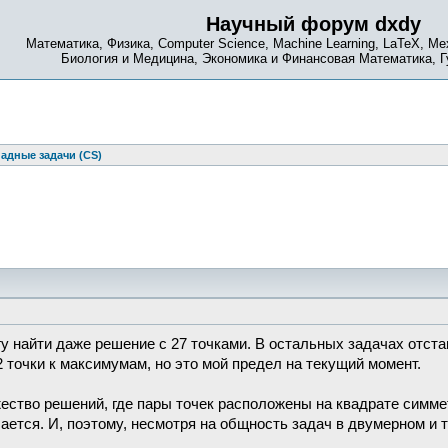
Научный форум dxdy
Математика, Физика, Computer Science, Machine Learning, LaTeX, Ме
Биология и Медицина, Экономика и Финансовая Математика, 
адные задачи (CS)
гу найти даже решение с 27 точками. В остальных задачах отст
2 точки к максимумам, но это мой предел на текущий момент.
ножество решений, где пары точек расположены на квадрате симме
чается. И, поэтому, несмотря на общность задач в двумерном и