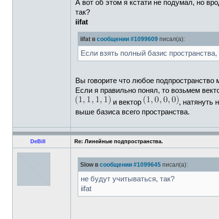
А вот об этом я кстати не подумал, но вр
так?
iifat
iifat в
сообщении #1099609
писал(а):
Если взять полный базис пространства, 
Вы говорите что любое подпространство м
Если я правильно понял, то возьмем векто
и вектор
, натянуть 
выше базиса всего пространства.
DeBill
Re: Линейные подпространства.
Slow в
сообщении #1099645
писал(а):
не будут учитываться, так?
iifat