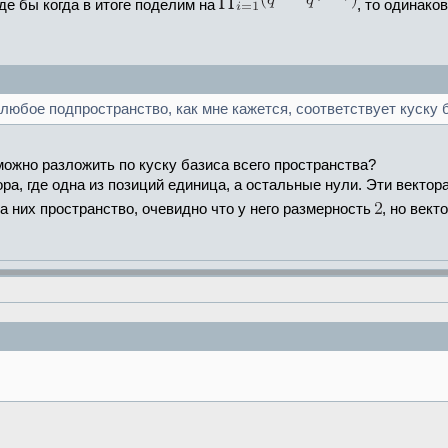
оде бы когда в итоге поделим на
, то одинако
любое подпространство, как мне кажется, соответствует куску 
ожно разложить по куску базиса всего пространства?
ра, где одна из позиций единица, а остальные нули. Эти вектор
на них пространство, очевидно что у него размерность
, но вект