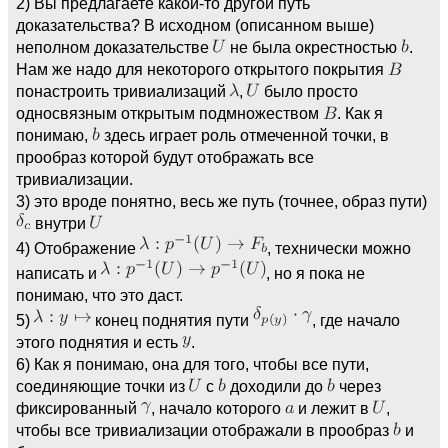
2) Вы предлагаете какой-то другой путь
доказательства? В исходном (описанном выше)
неполном доказательстве
не была окрестностью
.
Нам же надо для некоторого открытого покрытия
понастроить тривиализаций
,
было просто
односвязным открытым подмножеством
. Как я
понимаю,
здесь играет роль отмеченной точки, в
прообраз которой будут отображать все
тривиализации.
3) это вроде понятно, весь же путь (точнее, образ пути)
внутри
4) Отображение
, технически можно
написать и
, но я пока не
понимаю, что это даст.
5)
конец поднятия пути
, где начало
этого поднятия и есть
.
6) Как я понимаю, она для того, чтобы все пути,
соединяющие точки из
с
доходили до
через
фиксированный
, начало которого
и лежит в
,
чтобы все тривиализации отображали в прообраз
и