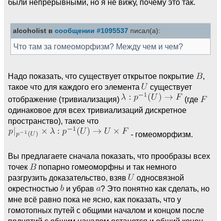
были непрерывными, но я не вижу, почему это так.
alcoholist в
сообщении #1095537
писал(а):
Что там за гомеоморфизм? Между чем и чем?
Надо показать, что существует открытое покрытие
,
такое что для каждого его элемента
существует
отображение (тривиализация)
(где
одинаковое для всех тривиализаций дискретное
пространство), такое что
- гомеоморфизм.
Вы предлагаете сначала показать, что прообразы всех
точек
попарно гомеоморфны и так немного
разгрузить доказательство, взяв
односвязной
окрестностью
и убрав
? Это понятно как сделать, но
мне всё равно пока не ясно, как показать, что у
гомотопных путей с общими началом и концом после
поднятий с общим началом останется и общий конец.