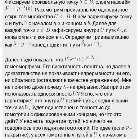
Фиксируем произвольную точку
, слоем назовём
. Рассмотрим произвольное односвязное
открытое множество
. В нём зафиксируем точку
и путь
с началом в
и концом в
. Далее для
каждой точки
зафиксируем внутри
путь
, с
началом в
и концом в
. Определим тривиализацию
как
конец поднятия пути
.
Далее надо показать, что
-
гомеоморфизм. Его биективность понятна, но далее в
доказательстве не показывают непрерывности ни его,
ни обратного (оставляют в качестве упражнения). Мне
не понятно даже почему
- непрерывно. Как при этом
использовать односвязность
? Ясно, что она
гарантирует, что внутри
всякий путь, соединяющий
точки из
, будет единственен с точностью до
гомотопии с фиксированными концами, но что это
даёт? У нас есть поднятие путей, но ничего не
говорилось про поднятие гомотопий. По идее (если
-
накрытие), у всех гомотопных путей в
с началом в