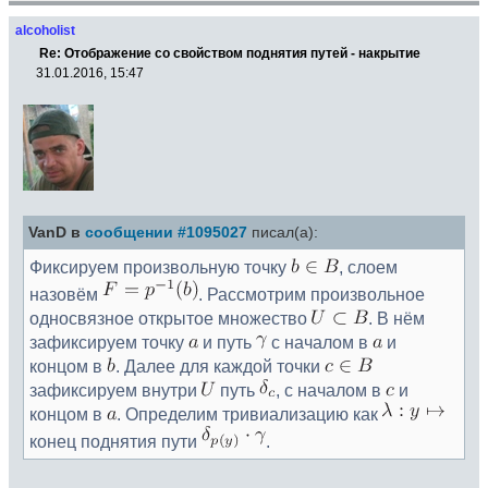
alcoholist
Re: Отображение со свойством поднятия путей - накрытие
31.01.2016, 15:47
VanD в
сообщении #1095027
писал(а):
Фиксируем произвольную точку
, слоем
назовём
. Рассмотрим произвольное
односвязное открытое множество
. В нём
зафиксируем точку
и путь
с началом в
и
концом в
. Далее для каждой точки
зафиксируем внутри
путь
, с началом в
и
концом в
. Определим тривиализацию как
конец поднятия пути
.