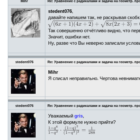
Mihr
Re: Уравнение с радикалами и задача на геометр. пр
stedent076
,
давайте напишем так, не раскрывая скобк
Так совершенно отчётливо видно, что пер
Значит, ошибки нет.
Ну, разве что Вы неверно записали услов
stedent076
Re: Уравнение с радикалами и задача на геометр. пр
Mihr
Я списал неправильно. Чертова невнимат
stedent076
Re: Уравнение с радикалами и задача на геометр. пр
Уважаемый
gris
,
К этой формуле нужно прийти?