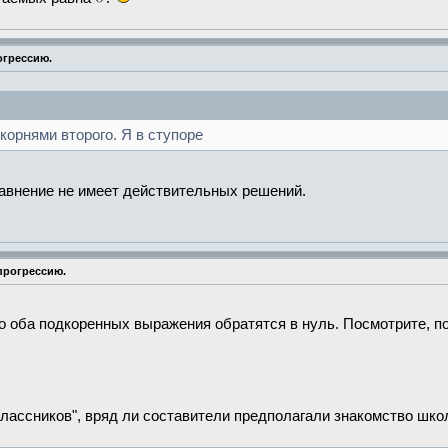
огрессию.
корнями второго. Я в ступоре
равнение не имеет действительных решений.
 прогрессию.
то оба подкоренных выражения обратятся в нуль. Посмотрите, п
классников", вряд ли составители предполагали знакомство шк