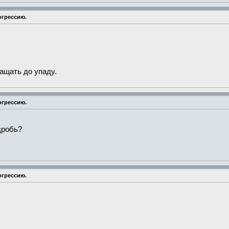
огрессию.
ащать до упаду.
огрессию.
дробь?
огрессию.