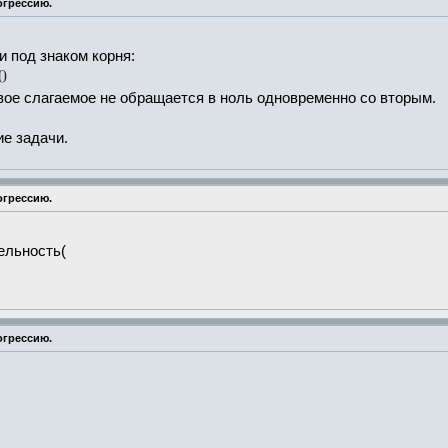
огрессию.
и под знаком корня:
вое слагаемое не обращается в ноль одновременно со вторым.
ие задачи.
огрессию.
ельность(
огрессию.