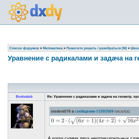
Список форумов
»
Математика
»
Помогите решить / разобраться (М)
»
Школ
Уравнение с радикалами и задача на г
Brukvalub
Re: Уравнение с радикалами и задача на геометр. пр
stedent076 в
сообщении #1093569
писал(а):
А когда сумма двух неотрицательных сл