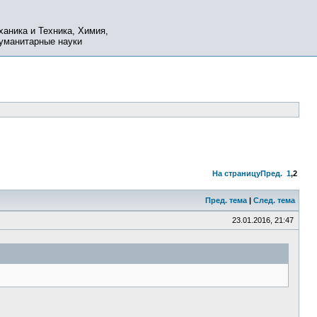
ханика и Техника, Химия,
Гуманитарные науки
На страницу
Пред.
1
,
2
Пред. тема
|
След. тема
23.01.2016, 21:47