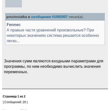
provincialka в
сообщении #1092957
писал(а):
Fennec
А правые части уравнений произвольные? При
некоторых значениях система решается особенно
легко...
Значения сумм являются входными параметрами для
программы, по ним необходимо вычислить значения
переменных.
Страница
1
из
2
[ Сообщений: 26 ]