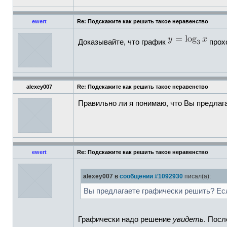
ewert
Re: Подскажите как решить такое неравенство
Доказывайте, что график
прох
alexey007
Re: Подскажите как решить такое неравенство
Правильно ли я понимаю, что Вы предлаг
ewert
Re: Подскажите как решить такое неравенство
alexey007 в
сообщении #1092930
писал(а):
Вы предлагаете графически решить? Есл
Графически надо решение
увидеть
. Посл