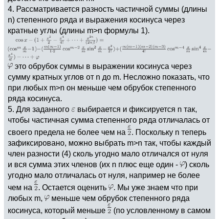
4. Рассматривается разность частичной суммы (длины
n) степенного ряда и выражения косинуса через
кратные углы (длины m>n формулы 1).
это обрубок суммы в выражении косинуса через
сумму кратных углов от n до m. Несложно показать, что
при любых m>n он меньше чем обрубок степенного
ряда косинуса.
5. Для заданного
выбирается и фиксируется n так,
чтобы частичная сумма степенного ряда отличалась от
своего предела не более чем на
. Поскольку n теперь
зафиксировано, можно выбрать m>n так, чтобы каждый
член разности (4) сколь угодно мало отличался от нуля
и вся сумма этих членов (их n плюс еще один -
) сколь
угодно мало отличалась от нуля, например не более
чем на
. Остается оценить
. Мы уже знаем что при
любых m,
меньше чем обрубок степенного ряда
косинуса, который меньше
(по условленному в самом