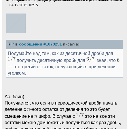
04.12.2015, 02:15
RIP в
сообщении #1079291
писал(а):
Подумайте над тем, как из десятичной дроби для
получить десятичную дробь для
, зная, что
— это третий остаток, получающийся при делении
уголком.
Аа..блин)
Получается, что если в периодической дроби начать
деление с
-ного остатка от деления то это будет
смещение на
цифр. В случае с
это на все эти
остатки можно домножить и получиться как раз дробь,
цифры в десятичной записи которого будут теми же