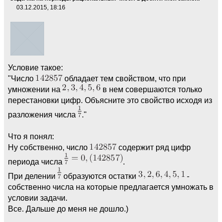
03.12.2015, 18:16
Условие такое:
"Число
обладает тем свойством, что при
умножении на
в нем совершаются только
перестановки цифр. Объясните это свойство исходя из
разложения числа
."
Что я понял:
Ну собственно, число
содержит ряд цифр
периода числа
.
При делении
образуются остатки
-
собственно числа на которые предлагается умножать в
условии задачи.
Все. Дальше до меня не дошло.)