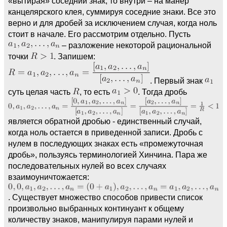
«вытирая» соседний знак, то внутри – на манер
канцелярского клея, суммируя соседние знаки. Все это
верно и для дробей за исключением случая, когда ноль
стоит в начале. Его рассмотрим отдельно. Пусть
– разложение некоторой рациональной
точки
. Запишем:
. Первый знак
суть целая часть
, то есть
. Тогда дробь
является обратной дробью - единственный случай,
когда ноль остается в приведенной записи. Дробь с
нулем в последующих знаках есть «промежуточная
дробь», пользуясь терминологией Хинчина. Пара же
последовательных нулей во всех случаях
взаимоуничтожается:
. Существует множество способов привести список
произвольно выбранных континуант к общему
количеству знаков, манипулируя парами нулей и