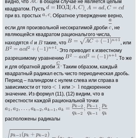
видно, что
в общем случае не является целым
квадратом. Пусть
,
при вз. простых
. Обратное утверждение верно,
если для произвольной несократимой дроби
, не
являющейся квадратом рациональгого числа,
находятся
и
такие, что
, или
Это приводит к известному
разрешимому уравнению
. То же
и для обратной дроби
Таким образом, каждый
квадратный радикал есть чисто периодическая дробь.
Период – палиндром с нулем слева или справа в
зависимости от того
или
подкоренное
значение. Из формул (11), (12) видим, что в
окрестности каждой рациональной точки
расположены радикалы