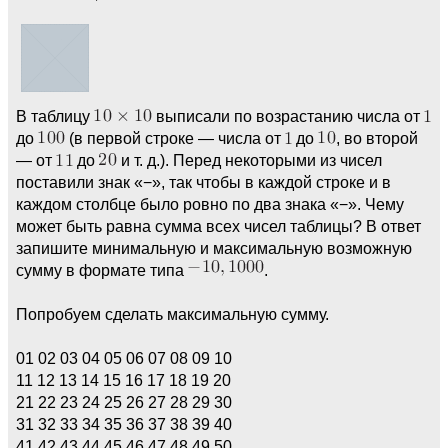
В таблицу
выписали по возрастанию числа от
до
(в первой строке — числа от
до
, во второй
— от
до
и т. д.). Перед некоторыми из чисел
поставили знак «−», так чтобы в каждой строке и в
каждом столбце было ровно по два знака «−». Чему
может быть равна сумма всех чисел таблицы? В ответ
запишите минимальную и максимальную возможную
сумму в формате типа
.
Попробуем сделать максимальную сумму.
01 02 03 04 05 06 07 08 09 10
11 12 13 14 15 16 17 18 19 20
21 22 23 24 25 26 27 28 29 30
31 32 33 34 35 36 37 38 39 40
41 42 43 44 45 46 47 48 49 50